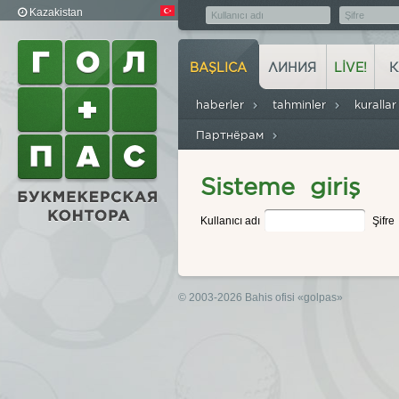
Kazakistan
BAŞLICA
ЛИНИЯ
LIVE!
К
haberler
tahminler
kuralla
Партнёрам
Sisteme giriş
Kullanıcı adı
Şifre
© 2003-2026 Bahis ofisi
«golpas»