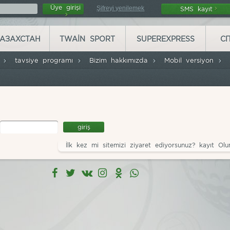
Üye girişi
Şifreyi yenilemek
SMS kayıt
АЗАХСТАН
TWAIN SPORT
SUPEREXPRESS
С
r
tavsiye programı
Bizim hakkımızda
Mobil versiyon
İlk kez mi sitemizi ziyaret ediyorsunuz? kayıt Olu