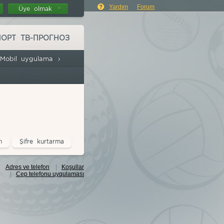
Yardım
Forum
Üye olmak
ПОРТ ТВ-ПРОГНОЗ
Mobil uygulama
n
Şifre kurtarma
Adres ve telefon
|
Koşullar
|
Cep telefonu uyqulaması