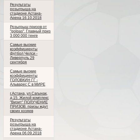
Результаты
розыгрыша на
стадионе Астана-
Арена 16.10.2018
Розыгрыш призов от
"golpas". Главный приз
3 000 000 тенге
Самые выокие
коэффициенты
футбол Челси -
Ливерпуль 29
сентября
Самые выокие
коэффициенты
ГОЛОВКИН ГГ -
Альварес С в МИРЕ
г.Астана, ул.Сагынак,
д.15. Жилой комплекс
"Визит" ПОЛУЧЕНИЕ
ПРИЗОВ. призы ждут
своих хозяев
Результаты
розыгрыша на
стадионе Астана-
Арена 06.09.2018