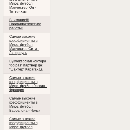
Мире: футбол
Манчестер Юн -
Тоттенхэм
Внимание!!!
Профилактические
работы!
Самые высокие
коэффициенты в
Мире: футбол
Манчестер Сити -
Ливерпуль
Букмекерская контора
"golpas" партнер фк
"Шахтер" Караганда
Самые высокие
коэффициенты в
Мире: футбол Россия -
Франция
Самые высокие
коэффициенты в
Мире: футбол
Барселона - Челси
Самые высокие
коэффициенты в
Мире: футбол