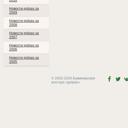
2010
Новости golpas за
2009
Новости golpas за
2008
Новости golpas за
2007
Новости golpas за
2006
Новости golpas за
2005
© 2003-2026 Букмекерская
контора
«golpas»