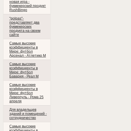
новая игра -
букмекерский продукт
RushBingo
"golpas"-
представляет два
букмекерских
продукта на своем
сайте
Самые высокие
коэффициенты в
Мире: футбол
Арсенал - Атлетико М
Самые высокие
коэффициенты в
Мире: футбол
Бавария - Реал М
Самые высокие
коэффициенты в
Мире: футбол
Ливерпуль - Рома 25
апреля
Для владельцев
зданий и помещений -
сотрудничество
Самые высокие
коэффициенты в