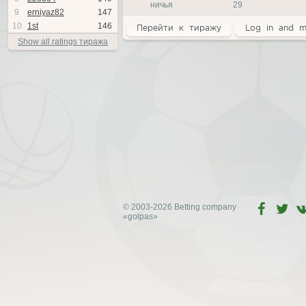
ничья
29
9
erniyaz82
147
10
1st
146
Перейти к тиражу
Log in and m
Show all ratings тиража
© 2003-2026 Betting company
«golpas»