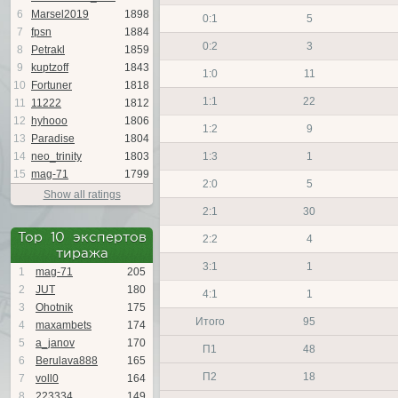
6
Marsel2019
1898
0:1
5
7
fpsn
1884
0:2
3
8
Petrakl
1859
9
kuptzoff
1843
1:0
11
10
Fortuner
1818
1:1
22
11
11222
1812
12
hyhooo
1806
1:2
9
13
Paradise
1804
14
neo_trinity
1803
1:3
1
15
mag-71
1799
2:0
5
Show all ratings
2:1
30
Top 10 экспертов
2:2
4
тиража
3:1
1
1
mag-71
205
2
JUT
180
4:1
1
3
Ohotnik
175
Итого
95
4
maxambets
174
5
a_janov
170
П1
48
6
Berulava888
165
П2
18
7
voll0
164
8
223334
149