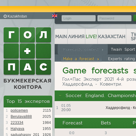
Kazakhstan
T
MAIN
ЛИНИЯ
LIVE!
КАЗАХСТАН
S
Forecasts contest
Twain Spor
Make a forecast
Experts ratin
Game forecasts st
Гол+Пас Эксперт 2021 4-й роз
Хаддерсфилд - Ковентри.
Soccer. England. Championshi
Top 15 экспертов
01.05
1
Хаддерсфилд - К
20:00
1
policemen
2115
2
Berulava888
2025
Forecast
Bets
P
3
223334
1984
4
Halyava
1955
0:0
3
5
saduahasov_201
1926