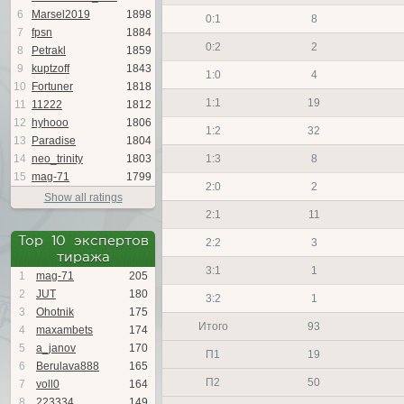
6
Marsel2019
1898
0:1
8
7
fpsn
1884
0:2
2
8
Petrakl
1859
9
kuptzoff
1843
1:0
4
10
Fortuner
1818
1:1
19
11
11222
1812
12
hyhooo
1806
1:2
32
13
Paradise
1804
14
neo_trinity
1803
1:3
8
15
mag-71
1799
2:0
2
Show all ratings
2:1
11
Top 10 экспертов
2:2
3
тиража
3:1
1
1
mag-71
205
2
JUT
180
3:2
1
3
Ohotnik
175
Итого
93
4
maxambets
174
5
a_janov
170
П1
19
6
Berulava888
165
П2
50
7
voll0
164
8
223334
149