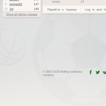
ничья
24
9
erniyaz82
147
10
1st
146
Перейти к тиражу
Log in and m
Show all ratings тиража
© 2003-2026 Betting company
«golpas»