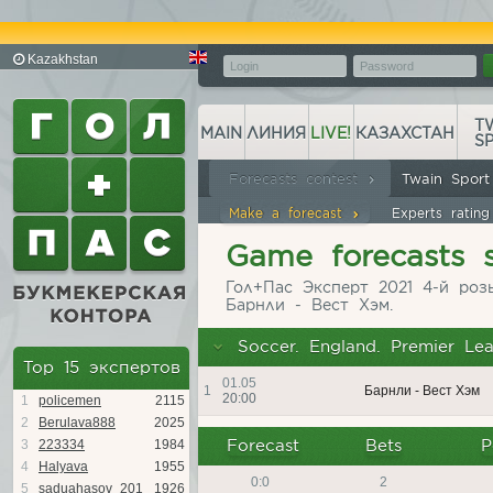
Kazakhstan
T
MAIN
ЛИНИЯ
LIVE!
КАЗАХСТАН
S
Forecasts contest
Twain Spor
Make a forecast
Experts ratin
Game forecasts st
Гол+Пас Эксперт 2021 4-й роз
Барнли - Вест Хэм.
Soccer. England. Premier Le
Top 15 экспертов
01.05
1
Барнли - Вест Хэм
20:00
1
policemen
2115
2
Berulava888
2025
Forecast
Bets
P
3
223334
1984
4
Halyava
1955
0:0
2
5
saduahasov_201
1926