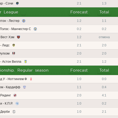
р - Сочи
2:1
1:3
r League
Forecast
Total
тон - Лестер
1:2
1:1
Пэлэс - Манчестер С
0:2
0:2
 Вест Хэм
1:2
отмена
- Лидс
2:1
2:0
Фулхэм
2:0
2:0
- Астон Вилла
2:1
1:2
onship. Regular season
Forecast
Total
 У - Ноттингем Ф
1:0
0:0
ем - Кардифф
1:1
0:4
 Ридинг
2:0
4:1
 - К.П.Р.
1:0
0:2
 Дерби
1:0
2:1