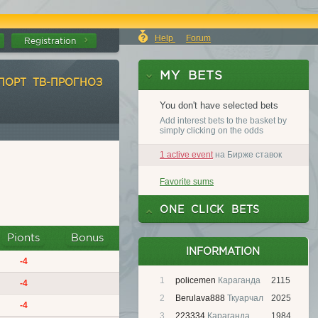
on
Help
Forum
Registration
ПОРТ ТВ-ПРОГНОЗ
Pionts
Bonus
INFORMATION
-4
1
policemen
Караганда
2115
-4
2
Berulava888
Ткуарчал
2025
-4
3
223334
Караганда
1984