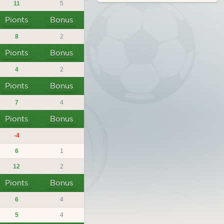
11
5
Pionts
Bonus
8
2
Pionts
Bonus
4
2
Pionts
Bonus
7
4
Pionts
Bonus
-4
6
1
12
2
Pionts
Bonus
6
4
5
4