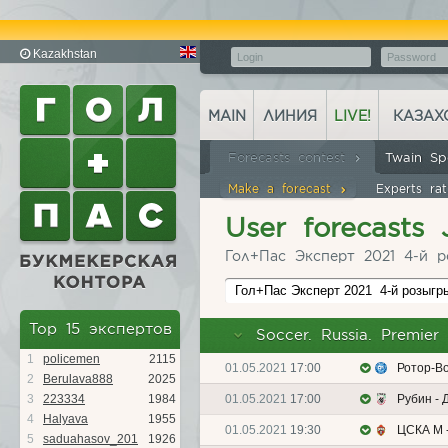
Kazakhstan
MAIN
ЛИНИЯ
LIVE!
КАЗАХ
Forecasts contest
Twain S
Make a forecast
Experts ra
User forecasts
Гол+Пас Эксперт 2021 4-й 
Гол+Пас Эксперт 2021  4-й розыг
Top 15 экспертов
Soccer. Russia. Premier
1
policemen
2115
01.05.2021
17:00
Ротор-Во
2
Berulava888
2025
3
223334
1984
01.05.2021
17:00
Рубин - 
4
Halyava
1955
01.05.2021
19:30
ЦСКА М 
5
saduahasov_201
1926