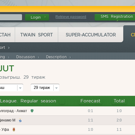
SMS Registrati
Retrieve password
Login
СТАН
TWAIN SPORT
SUPER-ACCUMULATOR
С
port
ting
Discussion
Description
 JUT
розыгрыш. 29 тираж
рыш
29 тираж
 League. Regular season
Forecast
Total
лгоград - Ахмат
0:1
1:0
Динамо М
1:1
2:0
- Уфа
1:0
1:1