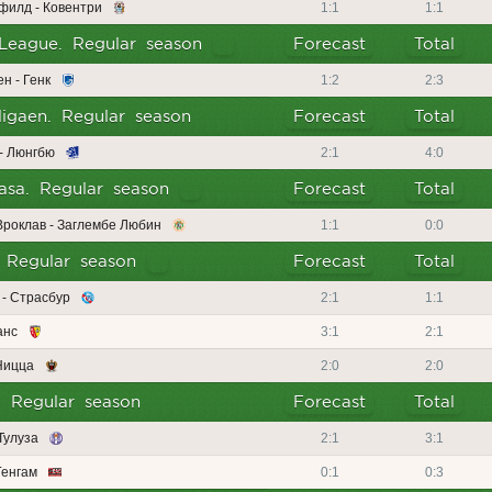
филд - Ковентри
1:1
1:1
League. Regular season
Forecast
Total
н - Генк
1:2
2:3
igaen. Regular season
Forecast
Total
- Люнгбю
2:1
4:0
asa. Regular season
Forecast
Total
роклав - Заглембе Любин
1:1
0:0
 Regular season
Forecast
Total
- Страсбур
2:1
1:1
анс
3:1
2:1
 Ницца
2:0
2:0
. Regular season
Forecast
Total
Тулуза
2:1
3:1
Генгам
0:1
0:3