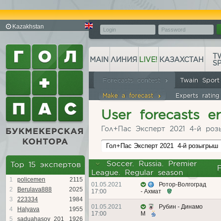
Kazakhstan
T
MAIN
ЛИНИЯ
LIVE!
КАЗАХСТАН
S
Forecasts contest
Twain Spor
Make a forecast
Experts ratin
User forecasts e
Гол+Пас Эксперт 2021 4-й роз
Гол+Пас Эксперт 2021  4-й розыгрыш
Soccer. Russia. Premier
Top 15 экспертов
League. Regular season
1
policemen
2115
01.05.2021
Ротор-Волгоград
2
Berulava888
2025
17:00
- Ахмат
3
223334
1984
01.05.2021
Рубин - Динамо
4
Halyava
1955
17:00
М
5
saduahasov_201
1926