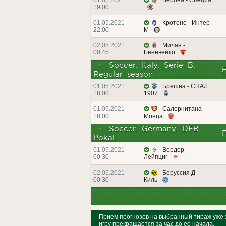
01.05.2021
Верона - Специа
19:00
01.05.2021
Кротоне - Интер
22:00
М
02.05.2021
Милан -
00:45
Беневенто
Soccer. Italy. Serie B.
Regular season
01.05.2021
Брешиа - СПАЛ
18:00
1907
01.05.2021
Салернитана -
18:00
Монца
Soccer. Germany. DFB
Pokal. .
01.05.2021
Вердер -
00:30
Лейпциг
02.05.2021
Боруссия Д -
00:30
Киль
Прием прогнозов на выбранный тираж уже з
игру прекращается за час до ее начала.