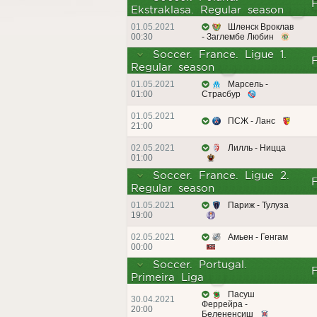
Ekstraklasa. Regular season
01.05.2021
Шленск Вроклав
00:30
- Заглембе Любин
Soccer. France. Ligue 1.
Regular season
01.05.2021
Марсель -
01:00
Страсбур
01.05.2021
ПСЖ - Ланс
21:00
02.05.2021
Лилль - Ницца
01:00
Soccer. France. Ligue 2.
Regular season
01.05.2021
Париж - Тулуза
19:00
02.05.2021
Амьен - Генгам
00:00
Soccer. Portugal.
Primeira Liga
Пасуш
30.04.2021
Феррейра -
20:00
Белененсиш