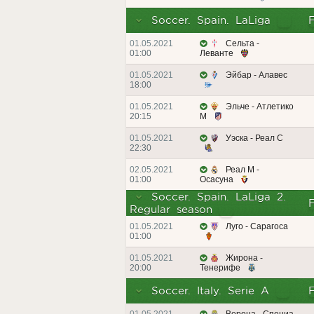
Soccer. Spain. LaLiga
01.05.2021
Сельта -
01:00
Леванте
01.05.2021
Эйбар - Алавес
18:00
01.05.2021
Эльче - Атлетико
20:15
М
01.05.2021
Уэска - Реал С
22:30
02.05.2021
Реал М -
01:00
Осасуна
Soccer. Spain. LaLiga 2.
Regular season
01.05.2021
Луго - Сарагоса
01:00
01.05.2021
Жирона -
20:00
Тенерифе
Soccer. Italy. Serie A