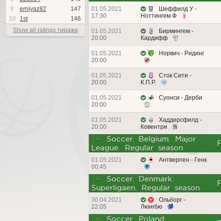
9
erniyaz82
147
01.05.2021
Шеффилд У -
17:30
Ноттингем Ф
10
1st
146
Show all ratings тиража
01.05.2021
Бирмингем -
20:00
Кардифф
01.05.2021
Норвич - Ридинг
20:00
01.05.2021
Сток Сити -
20:00
К.П.Р.
01.05.2021
Суонси - Дерби
20:00
01.05.2021
Хаддерсфилд -
20:00
Ковентри
Soccer. Belgium. Major
League. Regular season
01.05.2021
Антверпен - Генк
00:45
Soccer. Denmark.
Superligaen. Regular season
30.04.2021
Ольборг -
22:05
Люнгбю
Soccer. Poland.