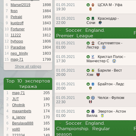
6
Marsel2019
1898
01.05.2021
ЦСКА М - Уфа
19:30
7
fpsn
1884
8
Petrakl
1859
01.05.2021
Краснодар -
22:00
Сочи
9
kuptzoff
1843
10
Fortuner
1818
Soccer. England.
11
11222
1812
Premier League
12
hyhooo
1806
01.05.2021
Саутгемптон -
13
Paradise
1804
01:00
Лестер
14
neo_trinity
1803
01.05.2021
Кристал Пэлэс -
15
mag-71
1799
17:30
Манчестер С
Show all ratings
01.05.2021
Барнли - Вест
20:00
Хэм
Top 10 экспертов
01.05.2021
Брайтон - Лидс
тиража
20:00
1
mag-71
205
01.05.2021
Челси - Фулхэм
2
JUT
180
22:30
3
Ohotnik
175
4
maxambets
174
02.05.2021
Эвертон - Астон
01:00
Вилла
5
a_janov
170
Soccer. England.
6
Berulava888
165
Championship. Regular
7
voll0
164
season
8
223334
149