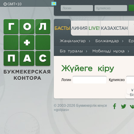
GMT+10
БАСТЫ
ЛИНИЯ
LIVE!
КАЗАХСТАН
Жаңалықтар
Болжамдар
Е
Біз туралы
Мобильді нұсқа
Жүйеге кіру
Логин
Құпиясөз
Ұ
Бі
© 2003-2026 Букмекерлік кеңсе
«golpas»