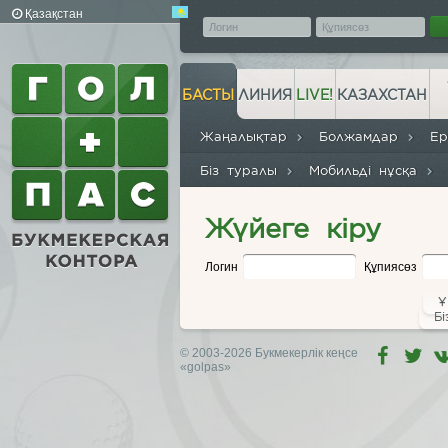
Қазақстан
БАСТЫ
ЛИНИЯ
LIVE!
КАЗАХСТАН
Жаңалықтар
Болжамдар
Е
Біз туралы
Мобильді нұсқа
Жүйеге кіру
Логин
Құпиясөз
Ұ
Бі
© 2003-2026 Букмекерлік кеңсе
«golpas»