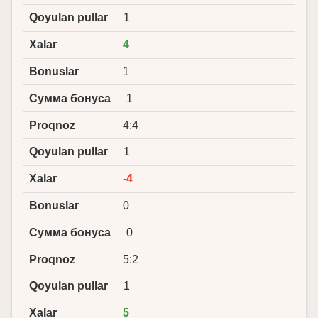
Qoyulan pullar
1
Xalar
4
Bonuslar
1
Сумма бонуса
1
Proqnoz
4:4
Qoyulan pullar
1
Xalar
-4
Bonuslar
0
Сумма бонуса
0
Proqnoz
5:2
Qoyulan pullar
1
Xalar
5