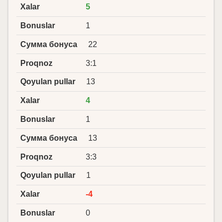
Xalar
5
Bonuslar
1
Сумма бонуса
22
Proqnoz
3:1
Qoyulan pullar
13
Xalar
4
Bonuslar
1
Сумма бонуса
13
Proqnoz
3:3
Qoyulan pullar
1
Xalar
-4
Bonuslar
0