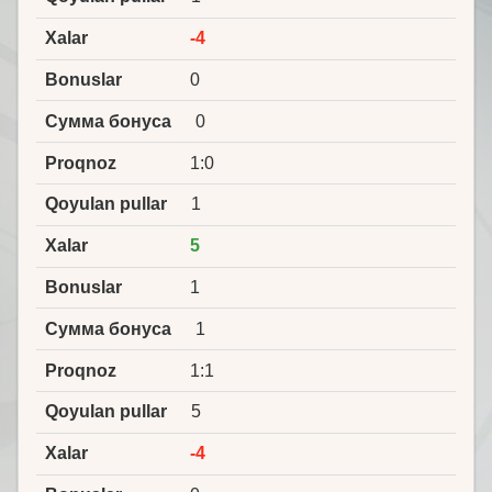
Xalar
-4
Bonuslar
0
Сумма бонуса
0
Proqnoz
1:0
Qoyulan pullar
1
Xalar
5
Bonuslar
1
Сумма бонуса
1
Proqnoz
1:1
Qoyulan pullar
5
Xalar
-4