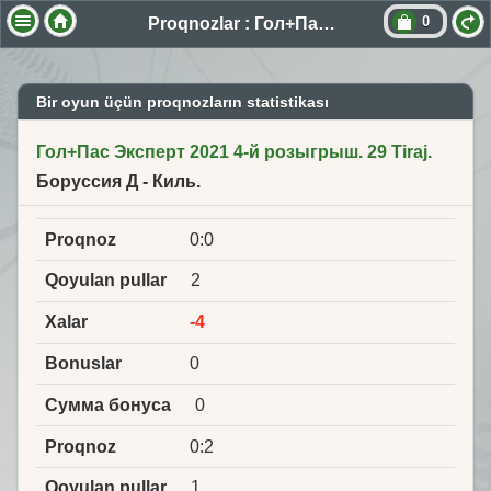
0
Proqnozlar : Гол+Пас Эксперт 2021 4-й розыгрыш, 29 тираж
Bir oyun üçün proqnozların statistikası
Гол+Пас Эксперт 2021 4-й розыгрыш. 29 Tiraj.
Боруссия Д - Киль.
Proqnoz
0:0
Qoyulan pullar
2
Xalar
-4
Bonuslar
0
Сумма бонуса
0
Proqnoz
0:2
Qoyulan pullar
1