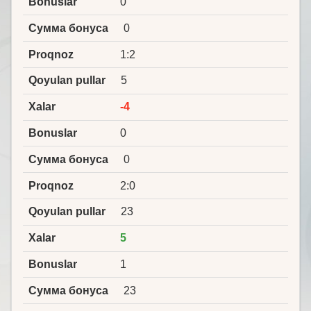
Bonuslar
0
Сумма бонуса
0
Proqnoz
1:2
Qoyulan pullar
5
Xalar
-4
Bonuslar
0
Сумма бонуса
0
Proqnoz
2:0
Qoyulan pullar
23
Xalar
5
Bonuslar
1
Сумма бонуса
23