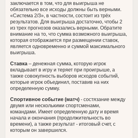
заключается в том, что для выигрыша не
обязательно все исходы должны быть верными.
«Система 2/3», в частности, состоит из трёх
результатов. Для выигрыша достаточно, чтобы 2
из трех прогнозов оказались верными. Обратите
внимание на то, что сумма возможного выигрыша,
которая отображается при размещении ставок,
является одновременно и суммой максимального
выигрыша.
Ставка
– денежная сумма, которую игрок
вкладывает в игру и теряет при проигрыше, а
также совокупность выборов исходов событий,
которые игрок объединил, поставив на них
определенную сумму.
Спортивное событие (матч)
- состязание между
двумя или несколькими спортсменами,
командами. Имеет определенную дату и время
начала и окончания (продолжительность во
времени), а также результат - итоговый счет, с
которым он завершился.