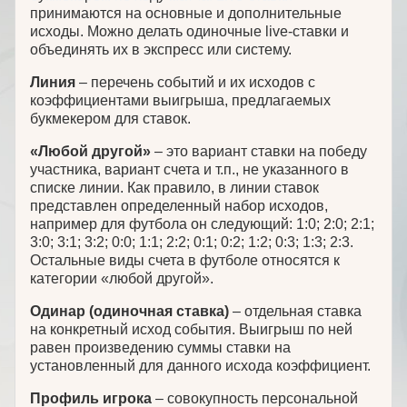
принимаются на основные и дополнительные
исходы. Можно делать одиночные live-ставки и
объединять их в экспресс или систему.
Линия
– перечень событий и их исходов с
коэффициентами выигрыша, предлагаемых
букмекером для ставок.
«Любой другой»
– это вариант ставки на победу
участника, вариант счета и т.п., не указанного в
списке линии. Как правило, в линии ставок
представлен определенный набор исходов,
например для футбола он следующий: 1:0; 2:0; 2:1;
3:0; 3:1; 3:2; 0:0; 1:1; 2:2; 0:1; 0:2; 1:2; 0:3; 1:3; 2:3.
Остальные виды счета в футболе относятся к
категории «любой другой».
Одинар (одиночная ставка)
– отдельная ставка
на конкретный исход события. Выигрыш по ней
равен произведению суммы ставки на
установленный для данного исхода коэффициент.
Профиль игрока
– совокупность персональной