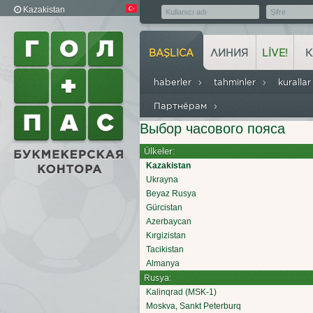
Kazakistan
BAŞLICA
ЛИНИЯ
LIVE!
К
haberler
tahminler
kuralla
Партнёрам
Выбор часового пояса
Ülkeler:
Kazakistan
Ukrayna
Beyaz Rusya
Gürcistan
Azerbaycan
Kırgizistan
Tacikistan
Almanya
Rusya:
Kalinqrad (MSK-1)
Moskva, Sankt Peterburq