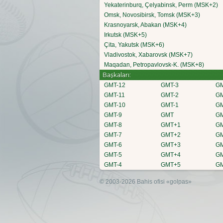
Yekaterinburq, Çelyabinsk, Perm (MSK+2)
Omsk, Novosibirsk, Tomsk (MSK+3)
Krasnoyarsk, Abakan (MSK+4)
Irkutsk (MSK+5)
Çita, Yakutsk (MSK+6)
Vladivostok, Xabarovsk (MSK+7)
Maqadan, Petropavlovsk-K. (MSK+8)
Başkaları:
GMT-12
GMT-3
G
GMT-11
GMT-2
G
GMT-10
GMT-1
G
GMT-9
GMT
G
GMT-8
GMT+1
G
GMT-7
GMT+2
G
GMT-6
GMT+3
G
GMT-5
GMT+4
G
GMT-4
GMT+5
G
© 2003-2026 Bahis ofisi
«golpas»