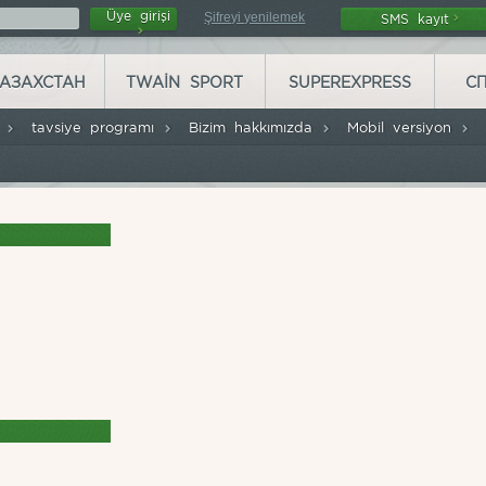
Üye girişi
Şifreyi yenilemek
SMS kayıt
АЗАХСТАН
TWAIN SPORT
SUPEREXPRESS
С
r
tavsiye programı
Bizim hakkımızda
Mobil versiyon