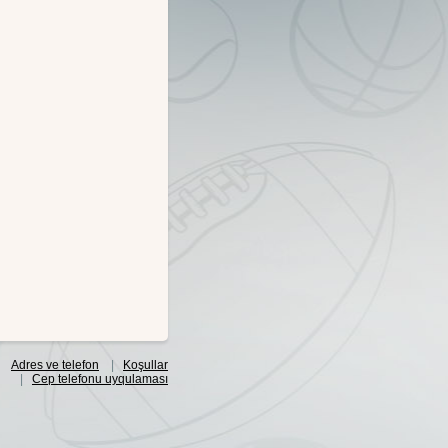
Adres ve telefon
|
Koşullar
|
Cep telefonu uyqulaması