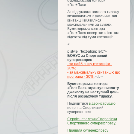
букмекерської контори
«Гол+Пас».
За підсумками кожного тиражу
визначаються 2 учасники, чиї
квитанції виявилися
максимальними за сумою.
Букмекерська контора
«Гол+Пас» повертає клієнтам
відсоток від суми квитанції:
<
p style="text-align: left;">
БОНУС за Спортивний
суперекспрес
- за найбільшу квитанцію -
20%;
- за максимальну квитанцію що
програла - 30%.
</р>
Букмекерська контора
«Гол+Пас» гарантує виплату
джекпоту на наступний день
після розрахунку тиражу.
Подивитися
відеоінструкцію
по грі на Спортивний
суперекспрес.
Сервіс незалежної перевірки
Спортивного суперекспресу
.
Правила суперекспресу