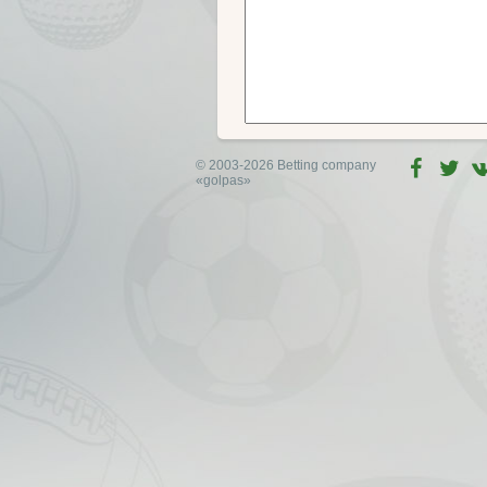
© 2003-2026 Betting company
«golpas»