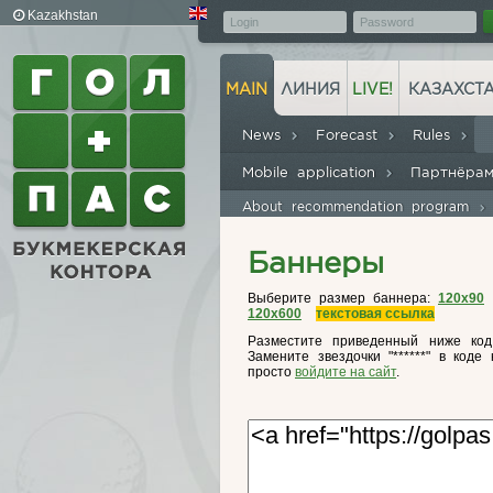
Kazakhstan
MAIN
ЛИНИЯ
LIVE!
КАЗАХСТ
News
Forecast
Rules
Mobile application
Партнёра
About recommendation program
Баннеры
Выберите размер баннера:
120x90
120x600
текстовая ссылка
Разместите приведенный ниже код
Замените звездочки "******" в коде
просто
войдите на сайт
.