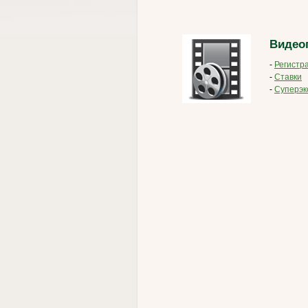
Видео
-
Регистр
-
Ставки
-
Суперэк