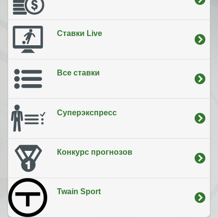
Cтавки Live
Все ставки
Суперэкспресс
Конкурс прогнозов
Twain Sport