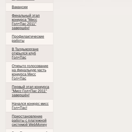
Вакансии
Финальный этап
конкурса "Мисс
Гол+Пас 2011"
завершён!
Профилактические
работы
В Талдыкоргане
открылся клуб
Гол+Пас
Открыто голосование
на финальную часть
конкурса Мисс
Гол+Пас
Первый этап конкурса
"Мисс Гол+Пас 2011"
завершён!
Начался конкурс мисс
Гол+Пас!
Приостановление
работы с платежной
системой WebMoney