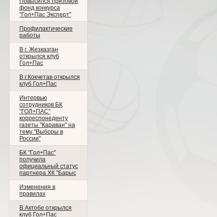
Повысился призовой
фонд конкурса
"Гол+Пас Эксперт"
Профилактические
работы
В г. Жезказган
открылся клуб
Гол+Пас
В г.Кокчетав открылся
клуб Гол+Пас
Интервью
сотрудников БК
"ГОЛ+ПАС"
корреспонеденту
газеты "Караван" на
тему "Выборы в
России"
БК "Гол+Пас"
получила
официальный статус
партнера ХК "Барыс
Изменения в
правилах
В Актобе открылся
клуб Гол+Пас