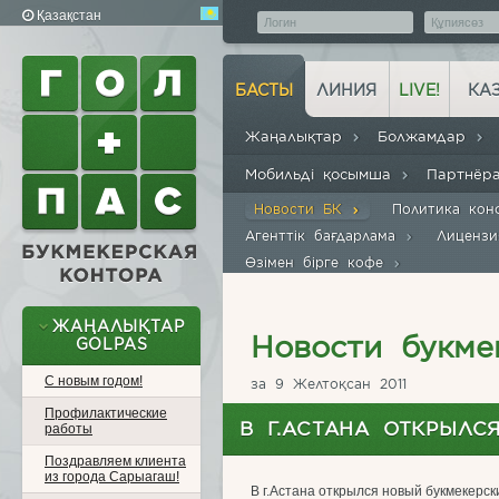
Қазақстан
БАСТЫ
ЛИНИЯ
LIVE!
КА
Жаңалықтар
Болжамдар
Мобильді қосымша
Партнё
Новости БК
Политика кон
Агенттік бағдарлама
Лиценз
Өзімен бірге кофе
ЖАҢАЛЫҚТАР
Новости букме
GOLPAS
С новым годом!
за 9 Желтоқсан 2011
Профилактические
В Г.АСТАНА ОТКРЫЛС
работы
Поздравляем клиента
из города Сарыагаш!
В г.Астана открылся новый букмекерск