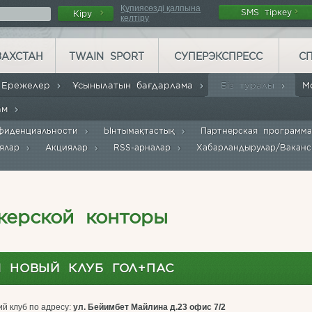
Құпиясөзді қалпына
SMS тіркеу
Кіру
келтіру
ЗАХСТАН
TWAIN SPORT
СУПЕРЭКСПРЕСС
С
Ережелер
Ұсынылатын бағдарлама
Біз туралы
М
рам
фиденциальности
Ынтымақтастық
Партнерская программ
иялар
Акциялар
RSS-арналар
Хабарландырулар/Вакан
керской конторы
Я НОВЫЙ КЛУБ ГОЛ+ПАС
ий клуб по адресу:
ул. Бейимбет Майлина д.23 офис 7/2