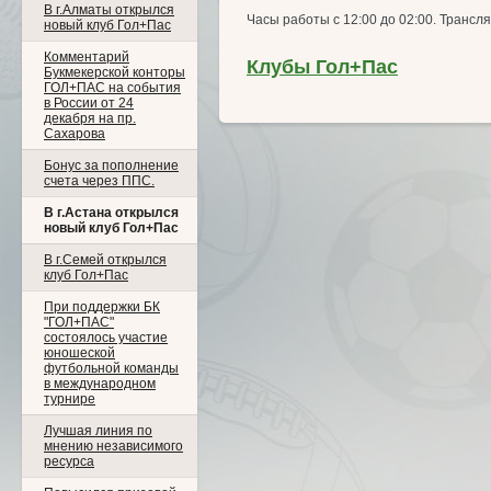
В г.Алматы открылся
Часы работы с 12:00 до 02:00. Трансля
новый клуб Гол+Пас
Комментарий
Клубы Гол+Пас
Букмекерской конторы
ГОЛ+ПАС на события
в России от 24
декабря на пр.
Сахарова
Бонус за пополнение
счета через ППС.
В г.Астана открылся
новый клуб Гол+Пас
В г.Семей открылся
клуб Гол+Пас
При поддержки БК
"ГОЛ+ПАС"
состоялось участие
юношеской
футбольной команды
в международном
турнире
Лучшая линия по
мнению независимого
ресурса