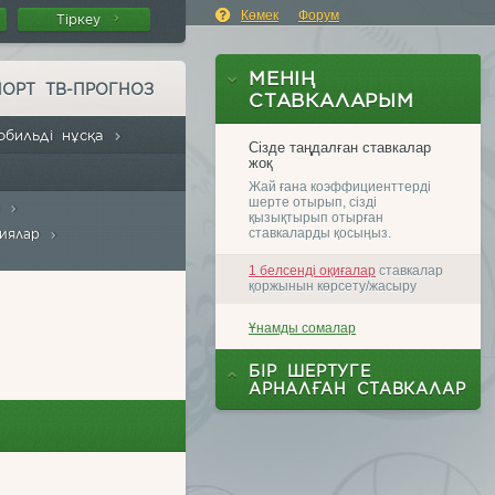
Көмек
Форум
Тіркеу
ПОРТ ТВ-ПРОГНОЗ
обильді нұсқа
а
сиялар