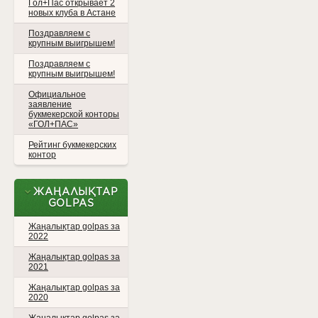
Гол+Пас открывает 2
новых клуба в Астане
Поздравляем с
крупным выигрышем!
Поздравляем с
крупным выигрышем!
Официальное
заявление
букмекерской конторы
«ГОЛ+ПАС»
Рейтинг букмекерских
контор
ЖАҢАЛЫҚТАР
GOLPAS
Жаңалықтар golpas за
2022
Жаңалықтар golpas за
2021
Жаңалықтар golpas за
2020