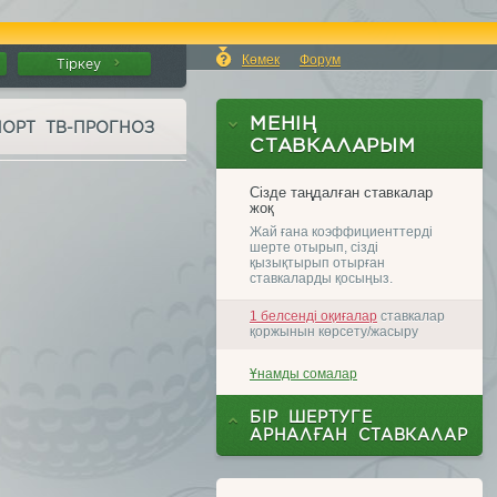
Көмек
Форум
Тіркеу
ПОРТ ТВ-ПРОГНОЗ