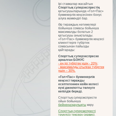
Ірі ставкалар жасайтын
Спорттық суперэкспрестің
қатысушыларында «Гол+Пас»
букмекерлік кеңсесінен бонус
алуға мүмкіндігі бар.
Әр тираждың нәтижелері
бойынша сомасы бойынша
максималды болатын 2
қатысушы анықталады.
«Гол+Пас» букмекерлік кеңсесі
клиенттерге түбіртек
сомасынан пайызды
қайтарады:
Спорттық суперэкспреске
арналған БОНУС
- ең ірі түбіртек үшін - 20%;
- максималды ұтылған түбіртек
үшін – 30%.
«Гол+Пас» букмекерлік
кеңсесі тиражды
есептегеннен кейін келесі
күні джекпотты төлеуге
кепілдік береді.
Спорттық суперэкспресте
ойын бойынша
бейненұсқаулықты
көру.
Спорттық суперэкспресті
тәуелсіз тексеру сервисі
.