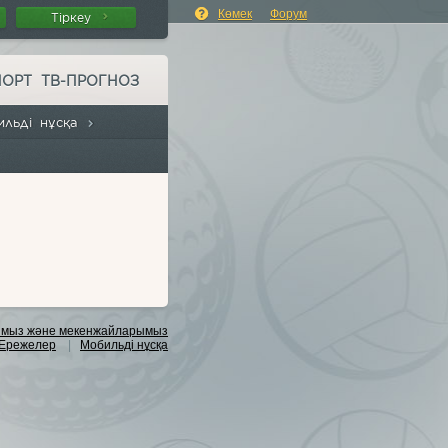
Көмек
Форум
Тіркеу
ПОРТ ТВ-ПРОГНОЗ
ильді нұсқа
мыз және мекенжайларымыз
Ережелер
|
Мобильді нұсқа