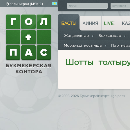
Калиниград (MSK-1)
БАСТЫ
ЛИНИЯ
LIVE!
КА
Жаңалықтар
Болжамдар
Мобильді қосымша
Партнё
Шотты толтыр
© 2003-2026 Букмекерлік кеңсе
«golpas»