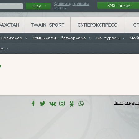
Құпиясөзді қалпына
SMS тіркеу
Кіру
келтіру
ЗАХСТАН
TWAIN SPORT
СУПЕРЭКСПРЕСС
С
Ережелер
Ұсынылатын бағдарлама
Біз туралы
Моб
рам
у
Телефондары
|