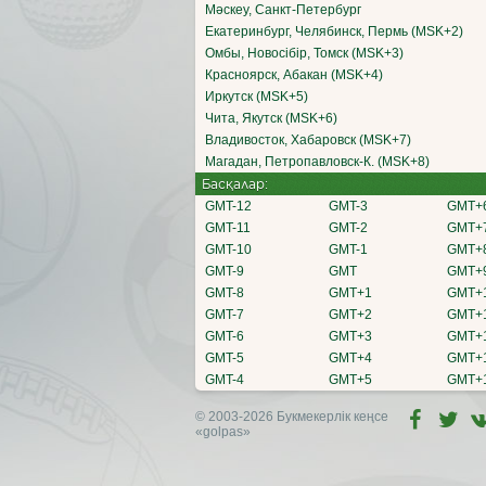
Мәскеу, Санкт-Петербург
Екатеринбург, Челябинск, Пермь (MSK+2)
Омбы, Новосібір, Томск (MSK+3)
Красноярск, Абакан (MSK+4)
Иркутск (MSK+5)
Чита, Якутск (MSK+6)
Владивосток, Хабаровск (MSK+7)
Магадан, Петропавловск-К. (MSK+8)
Басқалар:
GMT-12
GMT-3
GMT+
GMT-11
GMT-2
GMT+
GMT-10
GMT-1
GMT+
GMT-9
GMT
GMT+
GMT-8
GMT+1
GMT+
GMT-7
GMT+2
GMT+
GMT-6
GMT+3
GMT+
GMT-5
GMT+4
GMT+
GMT-4
GMT+5
GMT+
© 2003-2026 Букмекерлік кеңсе
«golpas»