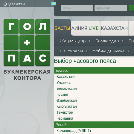
Қазақстан
БАСТЫ
ЛИНИЯ
LIVE!
КАЗАХСТАН
Жаңалықтар
Болжамдар
Е
Біз туралы
Мобильді нұсқа
Выбор часового пояса
Елдер:
Қазақстан
Украина
Беларуссия
Грузия
Әзірбайжан
Қырғызстан
Тәжікстан
Германия
Ресей:
Калиниград (MSK-1)