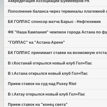
Аккредитация Ассоциации Букмекеров РК
Пополнение баланса через терминалы платежной с
БК ГОЛПАС спонсор матча Барыс - Нефтехимик
ФК "Наша Кампания" чемпион города Астана по фут
"ГОЛПАС" на "Астана-Арене"
БК ГОЛПАС принимает ставки на возможную отста
В г.Костанай открылся новый клуб Гол+Пас
В г.Астана открылся новый клуб Гол+Пас
Прием ставок на суд над Pussy Riot
В г.Актау открылся новый клуб Гол+Пас
Прием ставок на "конец света"