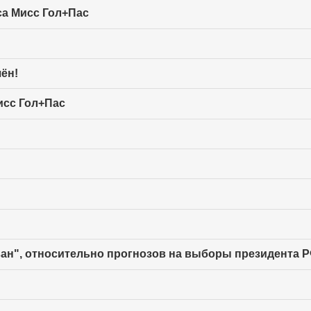
са Мисс Гол+Пас
ён!
исс Гол+Пас
н", относительно прогнозов на выборы президента РФ 