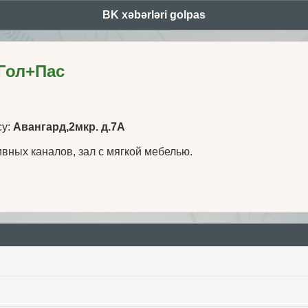
BK xəbərləri golpas
 Гол+Пас
су:
Авангард,2мкр. д.7А
ивных каналов, зал с мягкой мебелью.