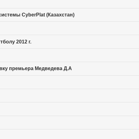
истемы CyberPlat (Казахстан)
болу 2012 г.
вку премьера Медведева Д.А