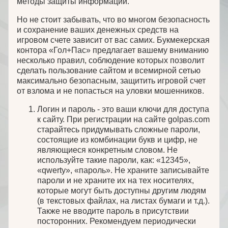
методы защиты информации.
Но не стоит забывать, что во многом безопасность
и сохранение ваших денежных средств на
игровом счете зависит от вас самих. Букмекерская
контора «Гол+Пас» предлагает вашему вниманию
несколько правил, соблюдение которых позволит
сделать пользование сайтом и всемирной сетью
максимально безопасным, защитить игровой счет
от взлома и не попасться на уловки мошенников.
Логин и пароль - это ваши ключи для доступа
к сайту. При регистрации на сайте golpas.com
старайтесь придумывать сложные пароли,
состоящие из комбинации букв и цифр, не
являющиеся конкретным словом. Не
используйте такие пароли, как: «12345»,
«qwerty», «пароль». Не храните записывайте
пароли и не храните их на тех носителях,
которые могут быть доступны другим людям
(в текстовых файлах, на листах бумаги и т.д.).
Также не вводите пароль в присутствии
посторонних. Рекомендуем периодически