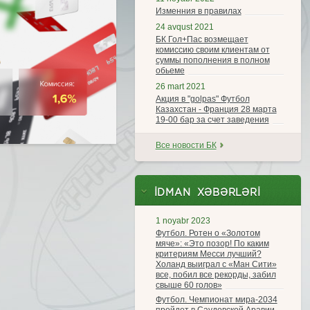
Изменния в правилах
24 avqust 2021
БК Гол+Пас возмещает
комиссию своим клиентам от
суммы пополнения в полном
обьеме
26 mart 2021
Акция в "golpas" Футбол
Казахстан - Франция 28 марта
19-00 бар за счет заведения
Все новости БК
İDMAN XƏBƏRLƏRI
1 noyabr 2023
Футбол. Ротен о «Золотом
мяче»: «Это позор! По каким
критериям Месси лучший?
Холанд выиграл с «Ман Сити»
все, побил все рекорды, забил
свыше 60 голов»
Футбол. Чемпионат мира-2034