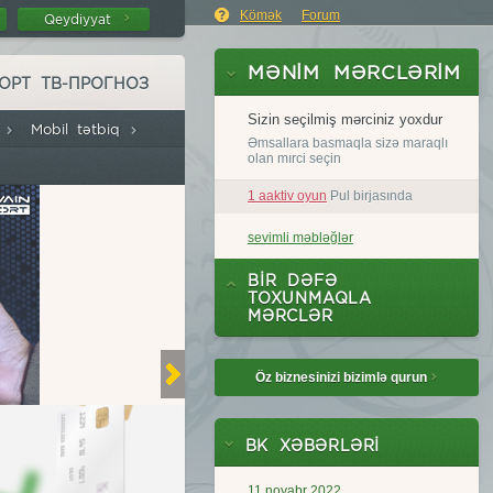
Kömək
Forum
Qeydiyyat
ОРТ ТВ-ПРОГНОЗ
a
Mobil tətbiq
Öz biznesinizi bizimlə qurun
BK XƏBƏRLƏRI
11 noyabr 2022