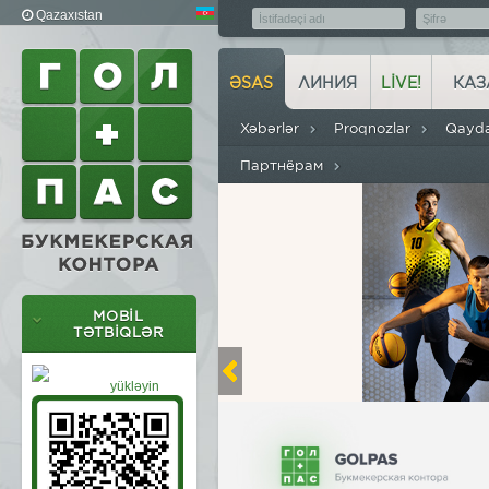
Qazaxıstan
ƏSAS
ЛИНИЯ
LIVE!
КАЗ
Xəbərlər
Proqnozlar
Qayd
Партнёрам
MOBIL
TƏTBIQLƏR
yükləyin