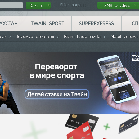
Şifrəni bərpa et
Daxil ol
SMS qeydiyyat
АХСТАН
TWAIN SPORT
SUPEREXPRESS
СП
alar
Tövsiyyə proqramı
Bizim haqqımızda
Mobil versiy