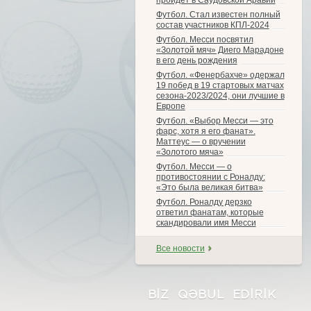
пройдет в Саудовской Аравии
Футбол. Стал известен полный
состав участников КПЛ-2024
Футбол. Месси посвятил
«Золотой мяч» Диего Марадоне
в его день рождения
Футбол. «Фенербахче» одержал
19 побед в 19 стартовых матчах
сезона-2023/2024, они лучшие в
Европе
Футбол. «Выбор Месси — это
фарс, хотя я его фанат».
Маттеус — о вручении
«Золотого мяча»
Футбол. Месси — о
противостоянии с Роналду:
«Это была великая битва»
Футбол. Роналду дерзко
ответил фанатам, которые
скандировали имя Месси
Все новости
BIZ QƏBUL EDIRIK