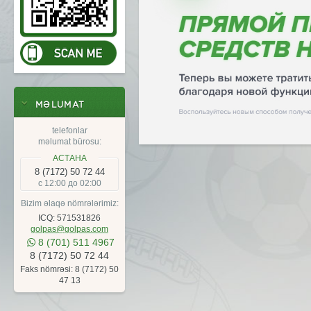
MƏLUMAT
telefonlar
məlumat bürosu:
АСТАНА
8 (7172) 50 72 44
с 12:00 до 02:00
Bizim əlaqə nömrələrimiz:
ICQ: 571531826
golpas@golpas.com
8 (701) 511 4967
8 (7172) 50 72 44
Faks nömrəsi:
8 (7172) 50
47 13