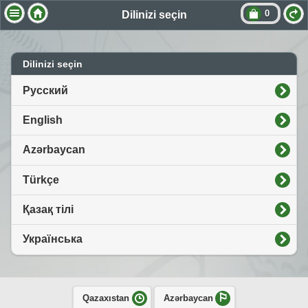
0
Dilinizi seçin
Dilinizi seçin
Русский
English
Azərbaycan
Türkçe
Қазақ тілі
Українська
Qazaxıstan
Azərbaycan