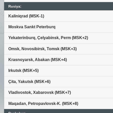
Rusiya:
Kaliniqrad (MSK-1)
Moskva Sankt Peterburq
Yekaterinburq, Çelyabinsk, Perm (MSK+2)
Omsk, Novosibirsk, Tomsk (MSK+3)
Krasnoyarsk, Abakan (MSK+4)
Irkutsk (MSK+5)
Çita, Yakutsk (MSK+6)
Vladivostok, Xabarovsk (MSK+7)
Maqadan, Petropavlovsk-K. (MSK+8)