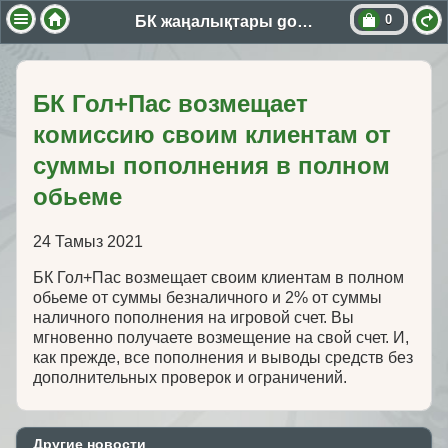
0
БК жаңалықтары golpas
БК Гол+Пас возмещает
комиссию своим клиентам от
суммы пополнения в полном
обьеме
24 Тамыз 2021
БК Гол+Пас возмещает своим клиентам в полном
обьеме от суммы безналичного и 2% от суммы
наличного пополнения на игровой счет. Вы
мгновенно получаете возмещение на свой счет. И,
как прежде, все пополнения и выводы средств без
дополнительных проверок и ограничений.
Другие новости