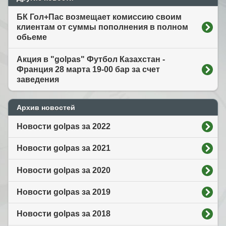
БК Гол+Пас возмещает комиссию своим
клиентам от суммы пополнения в полном
обьеме
Акция в "golpas" Футбол Казахстан -
Франция 28 марта 19-00 бар за счет
заведения
Архив новостей
Новости golpas за 2022
Новости golpas за 2021
Новости golpas за 2020
Новости golpas за 2019
Новости golpas за 2018