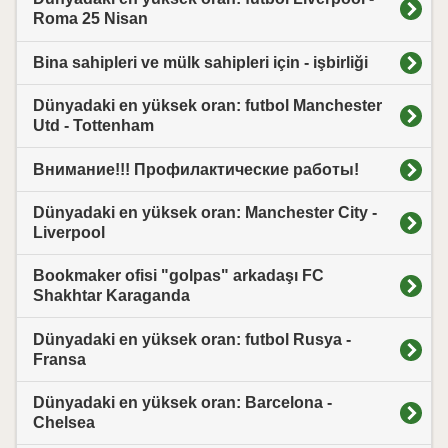
Roma 25 Nisan
Bina sahipleri ve mülk sahipleri için - işbirliği
Dünyadaki en yüksek oran: futbol Manchester
Utd - Tottenham
Внимание!!! Профилактические работы!
Dünyadaki en yüksek oran: Manchester City -
Liverpool
Bookmaker ofisi "golpas" arkadaşı FC
Shakhtar Karaganda
Dünyadaki en yüksek oran: futbol Rusya -
Fransa
Dünyadaki en yüksek oran: Barcelona -
Chelsea