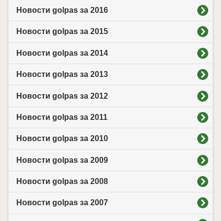
Новости golpas за 2016
Новости golpas за 2015
Новости golpas за 2014
Новости golpas за 2013
Новости golpas за 2012
Новости golpas за 2011
Новости golpas за 2010
Новости golpas за 2009
Новости golpas за 2008
Новости golpas за 2007