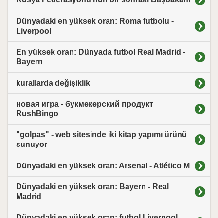
Dünyadaki en yüksek oran: Roma futbolu -
Liverpool
En yüksek oran: Dünyada futbol Real Madrid -
Bayern
kurallarda değişiklik
новая игра - букмекерский продукт
RushBingo
"golpas" - web sitesinde iki kitap yapımı ürünü
sunuyor
Dünyadaki en yüksek oran: Arsenal - Atlético M
Dünyadaki en yüksek oran: Bayern - Real
Madrid
Dünyadaki en yüksek oran: futbol Liverpool -