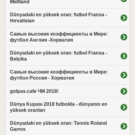
Midtland
Dünyadaki en yüksek oran: futbol Fransa -
Hırvatistan
Самые высокие коэффициенты в Мире:
футбол Англия -Хорватия
Dünyadaki en yüksek oran: futbol Fransa -
Belçika
Самые высокие коэффициенты в Мире:
футбол Россия - Хорватия
golpas.cafe ЧМ 2018!
Dünya Kupası 2018 futbolda - dünyanın en
yüksek oranları
Dünyadaki en yüksek oran: Tennis Roland
Garros