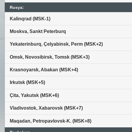
Rusya:
Kalinqrad (MSK-1)
Moskva, Sankt Peterburq
Yekaterinburq, Çelyabinsk, Perm (MSK+2)
Omsk, Novosibirsk, Tomsk (MSK+3)
Krasnoyarsk, Abakan (MSK+4)
Irkutsk (MSK+5)
Çita, Yakutsk (MSK+6)
Vladivostok, Xabarovsk (MSK+7)
Maqadan, Petropavlovsk-K. (MSK+8)