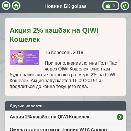
0
Новини БК golpas
Акция 2% кэшбэк на QIWI
Кошелек
16 вересень 2019
При пополнение логина Гол+Пас
через QIWI Кошелек клиентам
будет начисляться кэшбэк в размере 2% на QIWI
Кошелек. Акция запускается 16.09.2019г и
продлиться до конца текущего года.
Другие новости
Акция 2% кэшбэк на QIWI Кошелек
Омена ставок по игре Теннис WTA Anning