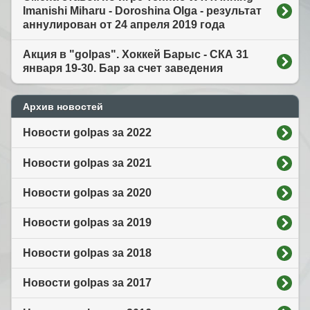
Imanishi Miharu - Doroshina Olga - результат
аннулирован от 24 апреля 2019 года
Акция в "golpas". Хоккей Барыс - СКА 31
января 19-30. Бар за счет заведения
Архив новостей
Новости golpas за 2022
Новости golpas за 2021
Новости golpas за 2020
Новости golpas за 2019
Новости golpas за 2018
Новости golpas за 2017