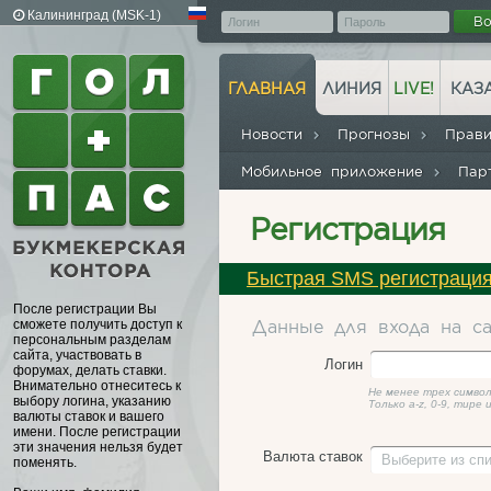
Калининград (MSK-1)
В
ГЛАВНАЯ
ЛИНИЯ
LIVE!
КАЗ
Новости
Прогнозы
Прав
Мобильное приложение
Пар
Регистрация
Быстрая SMS регистраци
После регистрации Вы
сможете получить доступ к
Данные для входа на с
персональным разделам
сайта, участвовать в
Логин
форумах, делать ставки.
Внимательно отнеситесь к
Не менее трех символ
выбору логина, указанию
Только a-z, 0-9, тире
валюты ставок и вашего
имени. После регистрации
эти значения нельзя будет
Валюта ставок
Выберите из сп
поменять.