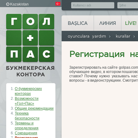
Kazakistan
BAŞLICA
ЛИНИЯ
LIVE!
oyunculara yardım
kurallar
Регистрация н
Зарегистрировать на сайте golpas.com
обучающее видео, в котором пошагово
ставок? Почему нужно указывать на
вопросы - в видеонструкциии. Смотри
О букмекерских
конторах
Возможности
«Гол+Пас»
Общие рекомендации
Техника
безопасности
Термины и
определения
Сокращения