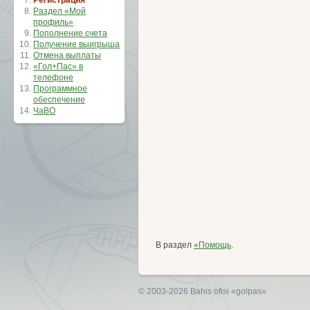
Регистрация
Раздел «Мой
профиль»
Пополнение счета
Получение выигрыша
Отмена выплаты
«Гол+Пас» в
телефоне
Программное
обеспечение
ЧаВО
В раздел
«Помощь
.
© 2003-2026 Bahis ofisi
«golpas»