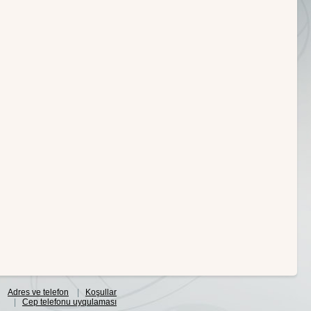
Adres ve telefon
|
Koşullar
|
Cep telefonu uyqulaması