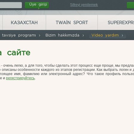
Üye girişi
Şifreyi yenilemek
КАЗАХСТАН
TWAIN SPORT
SUPEREXPR
tavsiye programı
Bizim hakkımızda
Video yardım
а сайте
 - очень легко, а для того, чтобы сделать этот процесс еще проще, мы предла
 описаны особенности каждого из этапов регистрации. Как выбрать логин и 
стоящее имя, фамилию или электронный адрес? Что такое профиль пользо
те и
регистрируйтесь
.