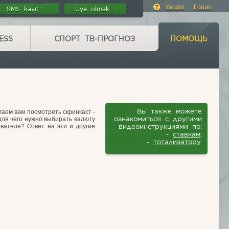
Yardım
Forum
SMS kayıt
Üye olmak
ESS
СПОРТ ТВ-ПРОГНОЗ
ПОМОЩЬ
Вы также можете
гаем вам посмотреть скринкаст -
ознакомиться с другими
для чего нужно выбирать валюту
вателя? Ответ на эти и другие
видеоинструкциями по:
-
ставкам
;
-
тотализатору
.