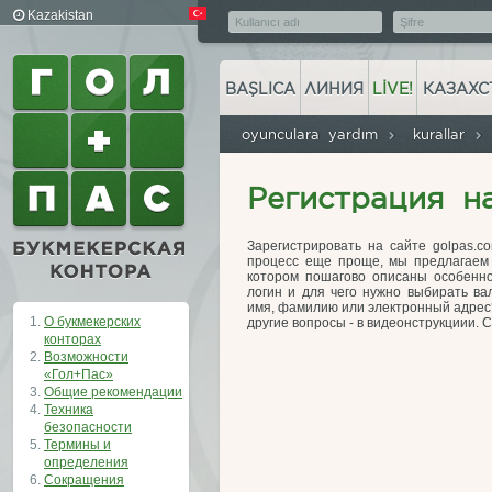
Kazakistan
BAŞLICA
ЛИНИЯ
LIVE!
КАЗАХС
oyunculara yardım
kurallar
Регистрация н
Зарегистрировать на сайте golpas.co
процесс еще проще, мы предлагаем 
котором пошагово описаны особеннос
логин и для чего нужно выбирать ва
имя, фамилию или электронный адрес?
О букмекерских
другие вопросы - в видеонструкциии. 
конторах
Возможности
«Гол+Пас»
Общие рекомендации
Техника
безопасности
Термины и
определения
Сокращения