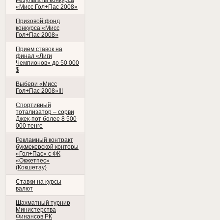
Результаты конкурса
«Мисс Гол+Пас 2008»
Призовой фонд
конкурса «Мисс
Гол+Пас 2008»
Прием ставок на
финал «Лиги
Чемпионов» до 50 000
$
Выбери «Мисс
Гол+Пас 2008»!!!
Спортивный
тотализатор – сорви
Джек-пот более 8 500
000 тенге
Рекламный контракт
букмекерской конторы
«Гол+Пас» с ФК
«Окжетпес»
(Кокшетау)
Ставки на курсы
валют
Шахматный турнир
Министерства
Финансов РК