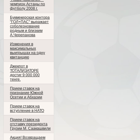
чемпион Астаны по
футболу 2008 г.
Букмекерская контора
"ГОЛ+ПАС" выражает
соболезнование
родным и близким
А.Черепанова
Изменения в
максимальных
выигрышах на одну
квитанцию
Джекпот в
ТОТАЛИЗАТОРЕ
достиг 9 000 000
тенге.
Прием ставок на
признание Южной
Осетии и Абхазии
Прием ставок на
вступление в НАТО
Прием ставок на
отставку президента
Грузии М. Саакашвили
Акция! Возвращаем