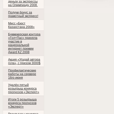
деньги за экспрессы
на Олимпиаду 2008.
Получи бонус за
грамотный экспресс!
Мисс «Бюст
Казахстана 2008»
Букмекерская контора
«Гол+Пас» приняла
участие в
национальной
интернет премии
Award KZ 2008
Акция «Угадай автора
гола», с призом 3000$
Профилактические
работы на сервере
16го июня
Удалён пятый
розыгрыш конкурса
прогнозов «Эксперт»
Итоги 5 розыгрыша
конкурса прогнозов
«Эксперт»