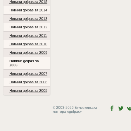
Новини golpas за 2015
Новини golpas за 2014
Новини golpas за 2013
Новини golpas за 2012
Новини golpas за 2011
Новини golpas за 2010
Новини golpas за 2009
Новини golpas за
2008
Новини golpas за 2007
Новини golpas за 2006
Новини golpas за 2005
© 2003-2026 Букмекерська
контора
«golpas»