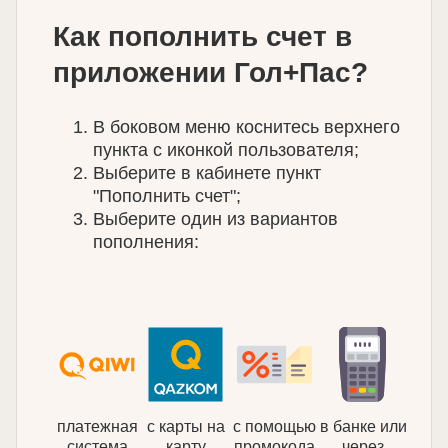
Как пополнить счет в
приложении Гол+Пас?
В боковом меню коснитесь верхнего
пункта с иконкой пользователя;
Выберите в кабинете пункт
"Пополнить счет";
Выберите один из вариантов
пополнения:
платежная
c карты на
с помощью
в банке или
система
карту
промокода
через