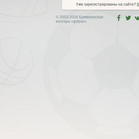
Уже зарегистрированы на сайте?
В
© 2003-2026 Букмекерская
контора
«golpas»