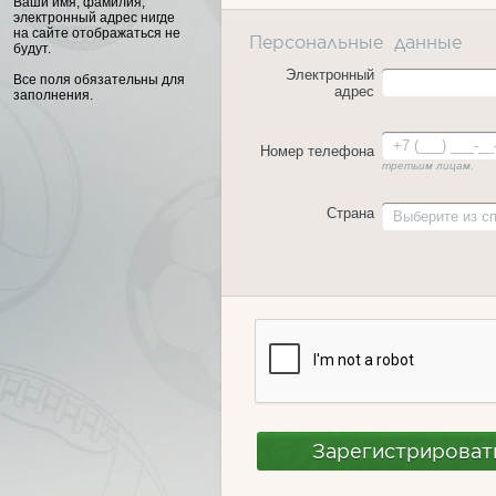
Ваши имя, фамилия,
электронный адрес нигде
на сайте отображаться не
Персональные данные
будут.
Электронный
Все поля обязательны для
адрес
заполнения.
Номер телефона
третьим лицам.
Страна
Выберите из с
Зарегистрирова