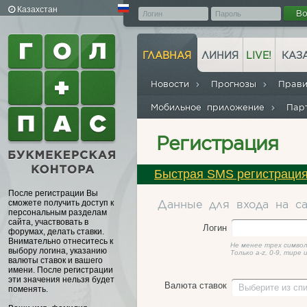
Казахстан
В
ГЛАВНАЯ
ЛИНИЯ
LIVE!
КАЗ
Новости
Прогнозы
Прав
Мобильное приложение
Пар
Регистрация
Быстрая SMS регистраци
После регистрации Вы
сможете получить доступ к
Данные для входа на с
персональным разделам
сайта, участвовать в
Логин
форумах, делать ставки.
Внимательно отнеситесь к
Не менее трех символ
выбору логина, указанию
Только a-z, 0-9, тире
валюты ставок и вашего
имени. После регистрации
эти значения нельзя будет
Валюта ставок
Выберите из сп
поменять.