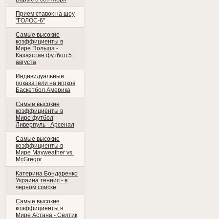
Прием ставок на шоу
"ГОЛОС-6"
Самые высокие
коэффициенты в
Мире Польша -
Казахстан футбол 5
августа
Индивидуальные
показатели на игрков
Баскетбол Америка
Самые высокие
коэффициенты в
Мире футбол
Ливерпуль - Арсенал
Самые высокие
коэффициенты в
Мире Mayweather vs.
McGregor
Катерина Бондаренко
Украина теннис - в
черном списке
Самые высокие
коэффициенты в
Мире Астана - Селтик