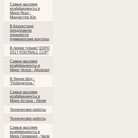
Самые высокие
коэффициенты в
Мире Реал -
Манчестер Юн
В Казахстане
предложили
перенести
букмекерские конторы
В линии турнир" EXPO
2017 FOOTBALL CUP"
Самые высокие
коэффициенты в
Мире Челси - Арсенал
В Линии Шоу -
"Победитель "
Самые высокие
коэффициенты в
Мире Астана - Легия
Технические работы
Технические работы
Самые высокие
коэффициенты в
Мире Германия - Чили