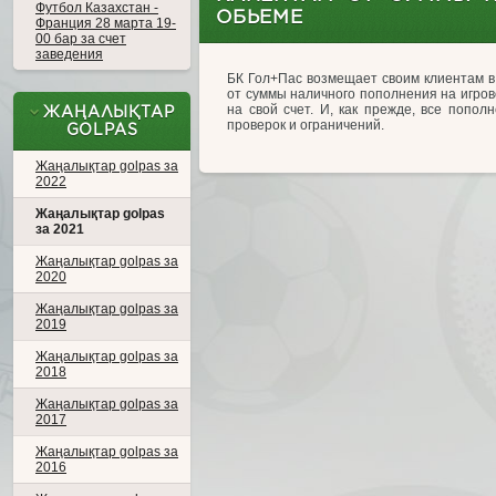
Футбол Казахстан -
ОБЬЕМЕ
Франция 28 марта 19-
00 бар за счет
заведения
БК Гол+Пас возмещает своим клиентам в
от суммы наличного пополнения на игров
на свой счет. И, как прежде, все попо
ЖАҢАЛЫҚТАР
проверок и ограничений.
GOLPAS
Жаңалықтар golpas за
2022
Жаңалықтар golpas
за 2021
Жаңалықтар golpas за
2020
Жаңалықтар golpas за
2019
Жаңалықтар golpas за
2018
Жаңалықтар golpas за
2017
Жаңалықтар golpas за
2016