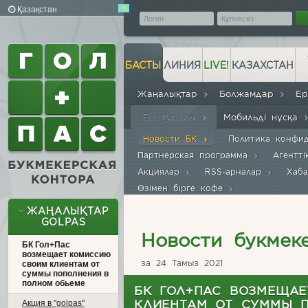
Қазақстан
БАСТЫ
ЛИНИЯ
LIVE!
КАЗАХСТАН
Жаңалықтар
Болжамдар
Е
Біз туралы
Мобильді нұсқа
Новости БК
Политика конфи
Партнерская программа
Агентт
Акциялар
RSS-арналар
Хаб
Өзімен бірге кофе
ЖАҢАЛЫҚТАР
GOLPAS
Новости букмек
БК Гол+Пас
возмещает комиссию
за 24 Тамыз 2021
своим клиентам от
суммы пополнения в
полном обьеме
БК ГОЛ+ПАС ВОЗМЕЩА
КЛИЕНТАМ ОТ СУММЫ 
Акция в "golpas"