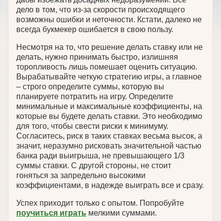
дело в том, что из-за скорости происходящего
возможны ошибки и неточности. Кстати, далеко не
всегда букмекер ошибается в свою пользу.
Несмотря на то, что решение делать ставку или не
делать, нужно принимать быстро, излишняя
торопливость лишь помешает оценить ситуацию.
Вырабатывайте четкую стратегию игры, а главное
– строго определите суммы, которую вы
планируете потратить на игру. Определите
минимальные и максимальные коэффициенты, на
которые вы будете делать ставки. Это необходимо
для того, чтобы свести риски к минимуму.
Согласитесь, риск в таких ставках весьма высок, а
значит, неразумно рисковать значительной частью
банка ради выигрыша, не превышающего 1/3
суммы ставки. С другой стороны, не стоит
гоняться за запредельно высокими
коэффициентами, в надежде выиграть все и сразу.
Успех приходит только с опытом. Попробуйте
поучиться играть
мелкими суммами.