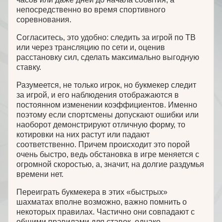
непосредственно во время спортивного
соревнования.
Согласитесь, это удобно: следить за игрой по ТВ
или через трансляцию по сети и, оценив
расстановку сил, сделать максимально выгодную
ставку.
Разумеется, не только игрок, но букмекер следит
за игрой, и его наблюдения отображаются в
постоянном изменении коэффициентов. Именно
поэтому если спортсмены допускают ошибки или
наоборот демонстрируют отличную форму, то
котировки на них растут или падают
соответственно. Причем происходит это порой
очень быстро, ведь обстановка в игре меняется с
огромной скоростью, а, значит, на долгие раздумья
времени нет.
Переиграть букмекера в этих «быстрых»
шахматах вполне возможно, важно помнить о
некоторых правилах. Частично они совпадают с
общими правилами для ставок, однако,