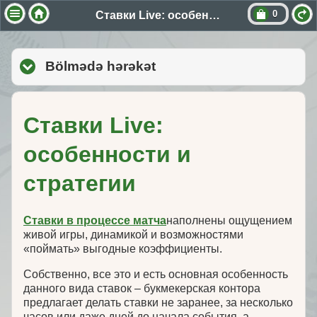
0
Ставки Live: особенности и стратегии
Bölmədə hərəkət
click to expand contents
Ставки Live:
особенности и
стратегии
Ставки в процессе матча
наполнены ощущением
живой игры, динамикой и возможностями
«поймать» выгодные коэффициенты.
Собственно, все это и есть основная особенность
данного вида ставок – букмекерская контора
предлагает делать ставки не заранее, за несколько
часов или даже дней до начала события, а