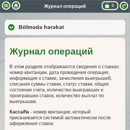
0
Журнал операций
Bölmədə hərəkət
click to expand contents
Журнал операций
В этом разделе отображаются сведения о ставках:
номер квитанции, дата проведения операция,
информация о ставке, зачисления выигрышей,
списания суммы ставки, статус ставки, общее
состояние счета, количество выигравших и
проигравших ставок, количество выплат по
выигрышам.
Касса/№
- номер квитанции, который
присваивается системой автоматически после
оформления ставок;