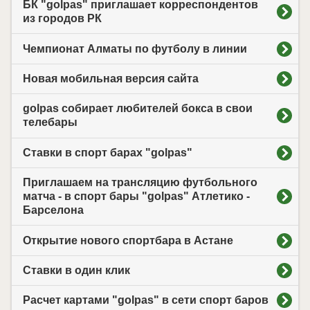
БК "golpas" приглашает корреспондентов
из городов РК
Чемпионат Алматы по футболу в линии
Новая мобильная версия сайта
golpas собирает любителей бокса в свои
телебары
Ставки в спорт барах "golpas"
Приглашаем на трансляцию футбольного
матча - в спорт бары "golpas" Атлетико -
Барселона
Открытие нового спортбара в Астане
Ставки в один клик
Расчет картами "golpas" в сети спорт баров