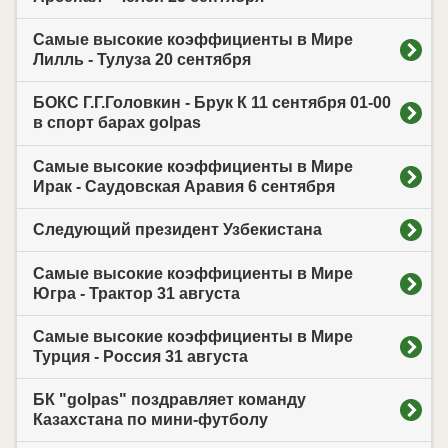
Самые высокие коэффициенты в Мире
Лилль - Тулуза 20 сентября
БОКС Г.Г.Головкин - Брук К 11 сентября 01-00
в спорт барах golpas
Самые высокие коэффициенты в Мире
Ирак - Саудовская Аравия 6 сентября
Следующий президент Узбекистана
Самые высокие коэффициенты в Мире
Югра - Трактор 31 августа
Самые высокие коэффициенты в Мире
Турция - Россия 31 августа
БК "golpas" поздравляет команду
Казахстана по мини-футболу