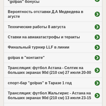
"golpas" бонусы
Вероятность отставки Д.А Медведева в
агусте
Технические работы 8 августа
Ставки на авиакатастрофы и теракты
Финальный турнир LLF в линии
golpas в "контакте"
Трансляция: футбол Астана - Селтик на
больших экранах 90d (210 см) 27 июля 20-00
спорт-бар "golpas" в Таразе 1 год
Трансляция: футбол Жальгирис - Астана на
больших экранах 90d (210 см) 13 июля 23-15