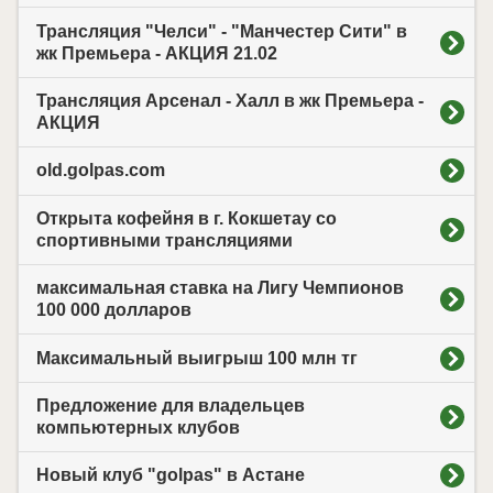
Трансляция "Челси" - "Манчестер Сити" в
жк Премьера - АКЦИЯ 21.02
Трансляция Арсенал - Халл в жк Премьера -
АКЦИЯ
old.golpas.com
Открыта кофейня в г. Кокшетау со
спортивными трансляциями
максимальная ставка на Лигу Чемпионов
100 000 долларов
Максимальный выигрыш 100 млн тг
Предложение для владельцев
компьютерных клубов
Новый клуб "golpas" в Астане