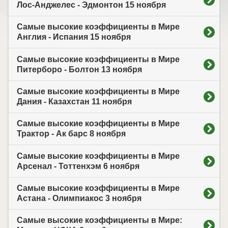
Лос-Анджелес - Эдмонтон 15 ноября
Самые высокие коэффициенты в Мире
Англия - Испания 15 ноября
Самые высокие коэффициенты в Мире
Питерборо - Болтон 13 ноября
Самые высокие коэффициенты в Мире
Дания - Казахстан 11 ноября
Самые высокие коэффициенты в Мире
Трактор - Ак барс 8 ноября
Самые высокие коэффициенты в Мире
Арсенал - Тоттенхэм 6 ноября
Самые высокие коэффициенты в Мире
Астана - Олимпиакос 3 ноября
Самые высокие коэффициенты в Мире: