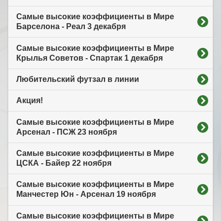
Самые высокие коэффициенты в Мире
Барселона - Реал 3 декабря
Самые высокие коэффициенты в Мире
Крылья Советов - Спартак 1 декабря
Любительский футзал в линии
Акция!
Самые высокие коэффициенты в Мире
Арсенал - ПСЖ 23 ноября
Самые высокие коэффициенты в Мире
ЦСКА - Байер 22 ноября
Самые высокие коэффициенты в Мире
Манчестер Юн - Арсенал 19 ноября
Самые высокие коэффициенты в Мире