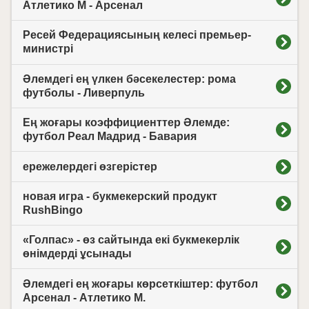
Атлетико М - Арсенал
Ресей Федерациясының келесі премьер-
министрі
Әлемдегі ең үлкен бәсекелестер: рома
футболы - Ливерпуль
Ең жоғары коэффициенттер Әлемде:
футбол Реал Мадрид - Бавария
ережелердегі өзгерістер
новая игра - букмекерский продукт
RushBingo
«Голпас» - өз сайтында екі букмекерлік
өнімдерді ұсынады
Әлемдегі ең жоғары көрсеткіштер: футбол
Арсенал - Атлетико М.