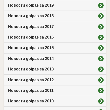
Новости golpas за 2019
Новости golpas за 2018
Новости golpas за 2017
Новости golpas за 2016
Новости golpas за 2015
Новости golpas за 2014
Новости golpas за 2013
Новости golpas за 2012
Новости golpas за 2011
Новости golpas за 2010