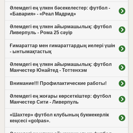
Әлемдегі ең үлкен бәсекелестер: футбол -
«Бавария» - «Реал Мадрид»
Әлемдегі ең үлкен айырмашылық: футбол
Ливерпуль - Рома 25 сәуір
Ғимараттар мен ғимараттардың иелері үшін
- ынтымақтастық
Әлемдегі ең үлкен айырмашылық: футбол
Манчестер Юнайтед - Тоттенхэм
Внимание!!! Профилактические работы!
Әлемдегі ең жоғары көрсеткіштер: футбол
Манчестер Сити - Ливерпуль
«Шахтер» футбол клубының букмекерлік
кеңсесі «golpas».