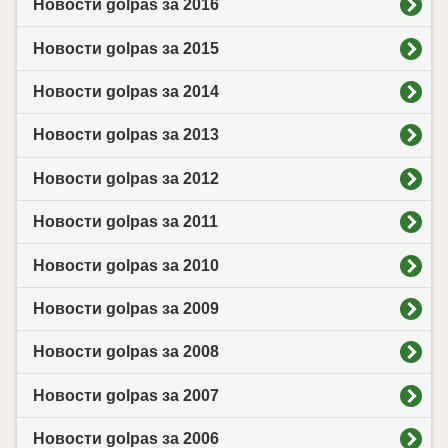
Новости golpas за 2016
Новости golpas за 2015
Новости golpas за 2014
Новости golpas за 2013
Новости golpas за 2012
Новости golpas за 2011
Новости golpas за 2010
Новости golpas за 2009
Новости golpas за 2008
Новости golpas за 2007
Новости golpas за 2006