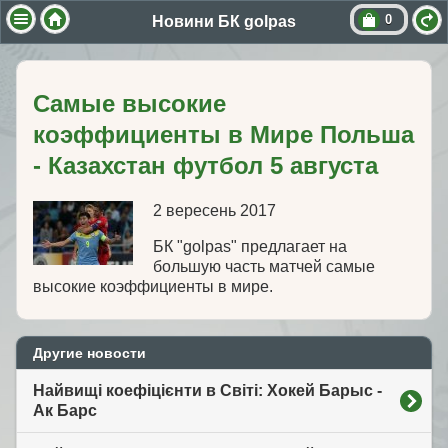
0
Новини БК golpas
Самые высокие
коэффициенты в Мире Польша
- Казахстан футбол 5 августа
2 вересень 2017
БК "golpas" предлагает на
большую часть матчей самые
высокие коэффициенты в мире.
Другие новости
Найвищі коефіцієнти в Світі: Хокей Барыс -
Ак Барс