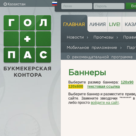
Казахстан
В
ГЛАВНАЯ
ЛИНИЯ
LIVE!
КАЗ
Новости
Прогнозы
Прав
Мобильное приложение
Пар
О рекомендательной программе
Баннеры
Выберите размер баннера:
120x90
120x600
текстовая ссылка
Выберите баннер и разместите привед
сайте. Замените звездочки "******" 
либо просто
войдите на сайт
.