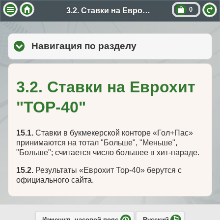
0
3.2. Ставки на Еврохит "TOP-40"
Навигация по разделу
click to expand co
3.2. Ставки на Еврохит
"TOP-40"
15.1.
Ставки в букмекерской конторе «Гол+Пас»
принимаются на тотал "Больше", "Меньше",
"Больше"; считается число большее в хит-параде.
15.2.
Результаты «Еврохит Тор-40» берутся с
официального сайта.
Изменить часовой пояс
Русский