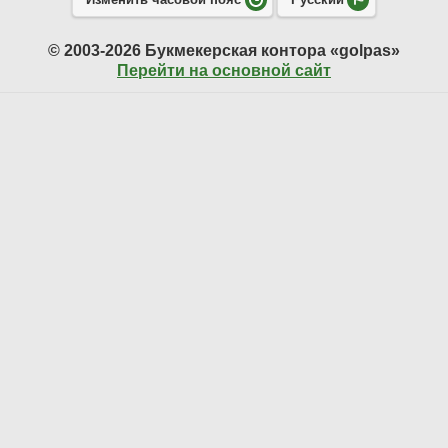
© 2003-2026 Букмекерская контора «golpas»
Перейти на основной сайт