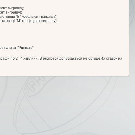
ієнт виграшу);
єнт виграшу);
 в стовпці "Б" коефіцієнт виграшу);
 в стовпці "М" коефіцієнт виграшу);
езультат "Рівність".
афи по 2 і 4 хвилини. В експреси допускається не більше 4х ставок на