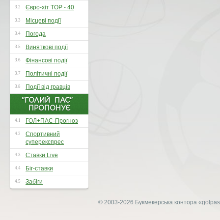
Євро-хіт TOP - 40
3.2
Місцеві події
3.3
Погода
3.4
Виняткові події
3.5
Фінансові події
3.6
Політичні події
3.7
Події від гравців
3.8
"ГОЛИЙ ПАС" 
ПРОПОНУЄ
ГОЛ+ПАС-Прогноз
4.1
Спортивний
4.2
суперекспрес
Ставки Live
4.3
Біг-ставки
4.4
Забіги
4.5
© 2003-2026 Букмекерська контора
«golpa