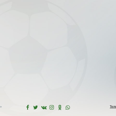
s»
Тел