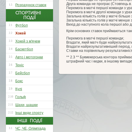
Друга команда не програє (Стовпець в лі
Розрахунок ставок
1.5
Перемога в матчі першої команди з урах
Перемога в матчі другої команди з урах
СПОРТИВНІ 
Загальна кількість голів у матчі більше 
ПОДІЇ
Загальна кількість голів у матчі менше 
Вихід до наступного кола першої або др
Футбол
2.1
Крім основних ставок приймаються так
Хокей
2.2
Перемога в матчі першої команди;
Хокей з м'ячем
2.3
Вгадати, який матч буде найрезультати
Вгадати найрезультативніший період, я
Баскетбол
2.4
Ставки на порівняльну результативніст
Авто і мотогонки
** 2.3 ** Букмекерська контора прийма
2.5
штрафний час і кидки, в іншому випад
Теніс
2.6
Бейсбол
2.7
Бокс
2.8
Кулі
2.9
Гольф
2.10
Шахи, шашки
2.11
Інші види спорту
2.12
ІНШІ ПОДІЇ
ЧС, ЧЕ, Олімпіада
3.1