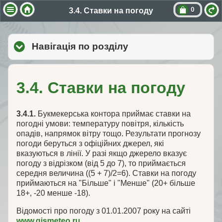
0
3.4. Ставки на погоду
Навігація по розділу
click to expand cont
3.4. Ставки на погоду
3.4.1.
Букмекерська контора приймає ставки на
погодні умови: температуру повітря, кількість
опадів, напрямок вітру тощо. Результати прогнозу
погоди беруться з офіційних джерел, які
вказуються в лінії. У разі якщо джерело вказує
погоду з відрізком (від 5 до 7), то приймається
середня величина ((5 + 7)/2=6). Ставки на погоду
приймаються на "Більше" і "Менше" (20+ більше
18+, -20 менше -18).
Відомості про погоду з 01.01.2007 року на сайті
www.gismeteo.ru