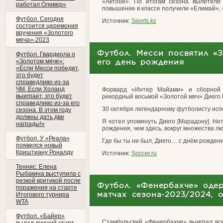
«Актобе». По итогам сезона вылетели
работал Оливер»
повышение в классе получили «Елимай», 
Футбол. Сегодня
Источник:
Sports.kz
состоится церемония
вручения «Золотого
мяча»-2023
Футбол. Месси посвятил «
Футбол. Гвардиола о
«Золотом мяче»:
его день рождения
«Если Месси победит,
это будет
справедливо из-за
ЧМ. Если Холанд
Форвард «Интер Майами» и сборной 
выиграет, это будет
рекордный восьмой «Золотой мяч» Диего
справедливо из-за его
30 октября легендарному футболисту исп
сезона. В этом году
должны дать две
Я хотел упомянуть Диего [Марадону]. Нет
награды!»
рождения, чем здесь, вокруг множества лю
Футбол. У «Реала»
Где бы ты ни был, Диего… с днём рождения
появился новый
Криштиану Роналду
Источник:
Soccer.ru
Теннис. Елена
Рыбакина выступила с
резкой критикой после
Футбол. «Фенербахче» одер
поражения на старте
матчах сезона-2023/2024, 
Итогового турнира
WTA
Футбол. «Байер»
Стамбульский «Фенербахче» выиграл вс