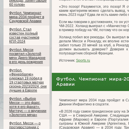
рекорды, забил свыше
60 голов»
«Это позор! Разумеется, это позор! Я 
каким критериям можно сделать вывод, ч
Футбол. Чемпионат
июнь 2023 года? Едва ли есть какие-либо
мира-2034 пройдет в
Саудовской Аравии
Если мы говорим о достижениях, то он ус
ЧМ-2022. Холанд выиграл с «Манчестер Си
Футбол. Стал
в пример победу на ЧМ, потому что он но
известен полный
Холанд побил все рекорды. Он выиграл вс
состав участников
делали Месси и Роналду, их вполне ест
КПЛ-2024
забил только 20 мячей за клуб, а Роналд
должен вызывать доверие? Доверия к
Футбол. Месси
полузащитник сборной Франции.
посвятил «Золотой
мяч» Диего Марадоне
Источник:
Sports.ru
в его день рождения
Футбол.
«Фенербахче»
одержал 19 побед в
Футбол. Чемпионат мира-2
19 стартовых матчах
Аравии
сезона-2023/2024, они
лучшие в Европе
Футбол. «Выбор
Чемпионат мира 2034 года пройдет в С
Месси — это фарс,
Джанни Инфантино в соцсети.
хотя я его фанат».
Маттеус — о вручении
«В 2026 году самое грандиозное шоу на З
«Золотого мяча»
США — в Северной Америке. Следующие 
Африке (Марокко) и Европе (Португалия
Футбол. Месси — о
сыграны в Южной Америке (Аргентина, П
противостоянии с
(Саудовская Аравия) — в 2034 году. Три