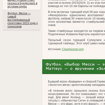
выдал лучший старт
участие в сезоне-2023/2024. 11 из этих п
сезона в Бундеслиге в
команда из топ-10 лиг Европы не побеждал
истории клуба
В этих встречах турецкий клуб 58 раз пор
Футбол. Месси —
«Фенербахче» единолично возглавляет
самый
футболу, набрав 30 очков после 10 про
востребованный
этого коллектива является стамбульски
спортсмен 2023 года у
очков.
спонсоров
Также стамбульцы находятся на первом м
Подопечные Исмаила Картала заработали 
Прошлый сезон турецкой Суперлиги «
турнирной таблицы. Этот клуб сумел набра
Источник:
Championat.com
Футбол. «Выбор Месси — эт
Маттеус — о вручении «Зо
Бывший игрок «Баварии» и сборной Герма
«Золотого мяча» аргентинскому напада
«В течение всего прошлого сезона Хол
незаслуженная. Но это показывает, что 
ещё. Для меня Холанд — лучший игрок 
титулы с «Манчестер Сити» и побивший п
Месси — это фарс, хотя я его фанат», — п