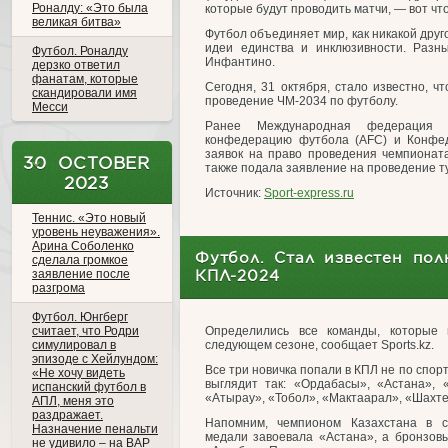
Роналду: «Это была
которые будут проводить матчи, — вот ч
великая битва»
Футбол объединяет мир, как никакой дру
идеи единства и инклюзивности. Разн
Футбол. Роналду
Инфантино.
дерзко ответил
фанатам, которые
Сегодня, 31 октября, стало известно, ч
скандировали имя
проведение ЧМ-2034 по футболу.
Месси
Ранее Международная федерация 
конфедерацию футбола (AFC) и Конфед
заявок на право проведения чемпионат
30 OCTOBER
также подала заявление на проведение т
2023
Источник:
Sport-express.ru
Теннис. «Это новый
уровень неуважения».
Арина Соболенко
Футбол. Стал известен пол
сделала громкое
заявление после
КПЛ-2024
разгрома
Футбол. Юнгберг
считает, что Родри
Определились все команды, которые 
симулировал в
следующем сезоне, сообщает Sports.kz.
эпизоде с Хейлундом:
Все три новичка попали в КПЛ не по спо
«Не хочу видеть
выглядит так: «Ордабасы», «Астана», 
испанский футбол в
«Атырау», «Тобол», «Мактаарал», «Шахте
АПЛ, меня это
раздражает.
Напомним, чемпионом Казахстана в с
Назначение пенальти
медали завоевала «Астана», а бронзов
не удивило – на ВАР