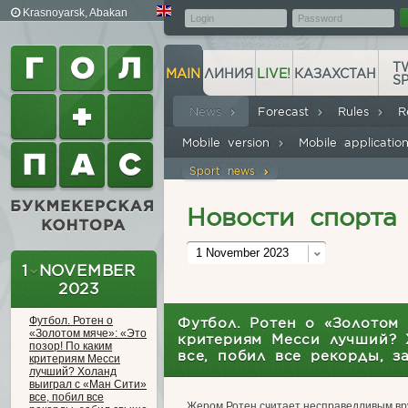
Krasnoyarsk, Abakan
(MSK+4)
T
MAIN
ЛИНИЯ
LIVE!
КАЗАХСТАН
S
News
Forecast
Rules
R
Mobile version
Mobile applicati
Sport news
Новости спорта
1 November 2023
1 NOVEMBER
2023
Футбол. Ротен о
Футбол. Ротен о «Золотом 
«Золотом мяче»: «Это
критериям Месси лучший? 
позор! По каким
все, побил все рекорды, з
критериям Месси
лучший? Холанд
выиграл с «Ман Сити»
все, побил все
Жером Ротен считает несправедливым вр