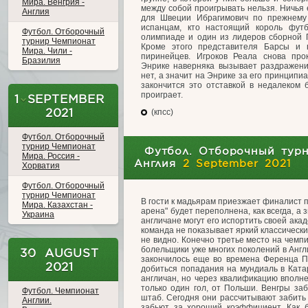
Мира. Венгрия -
между собой проигрывать нельзя. Ничья 
Англия
для Швеции Ибрагимович по прежнему
испанцам, кто настоящий король фут
Футбол. Отборочный
олимпиаде и один из лидеров сборной П
турнир Чемпионат
Кроме этого представителя Барсы и 
Мира. Чили -
пиринейцев. Игроков Реала снова про
Бразилия
Энрике наверняка вызывает раздражени
нет, а значит на Энрике за его принципи
закончится это отставкой в недалеком 
проиграет.
1 SEPTEMBER
2021
(кпсс)
Футбол. Отборочный
турнир Чемпионат
Футбол. Отборочный турн
Мира. Россия -
Англия
2 September 2021
Хорватия
Футбол. Отборочный
турнир Чемпионат
В гости к мадьярам приезжает финалист п
Мира. Казахстан -
арена" будет переполнена, как всегда, а 
Украина
англичане могут его испортить своей акад
команда не показывает яркий классически
не видно. Конечно третье место на чемпи
болельщики уже многих поколений в Англ
30 AUGUST
закончилось еще во времена Ференца П
2021
добиться попадания на мундиаль в Катар
англичан, но через квалификацию вполне
только один гол, от Польши. Венгры за
Футбол. Чемпионат
штаб. Сегодня они рассчитывают забить 
Англии.
забьют за хороший коэффициент. Как 