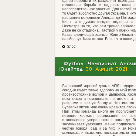
одной победы и их разделяет всего два о
отчаянная борьба и надеюсь наша с
непосредственное участие. Для гостей э
то будет абсолютно другая Украина. Никт
наставник молодежки Александр Петраков
Киеве и я думаю сегодня подопечные 
Несмотря на то, что сам тренер заболел
даже не со стадиона. Настрой у обеих ко
Катар следующей осенью. Жевто-блакитны
на сборную Казахстана. Верю, что наши д
(кпсс)
Футбол. Чемпионат Англи
Юнайтед
30 August 2021
Вчерашний игровой день в АПЛ подарил
сегодня будет также здорово на мой взг
противостояние волков и дьяволов. Хоз
пока очков в чемпионате не имеют, а т
разгромили лесную банду из Ноттингема.
Вулверхемптон мне очень нравится своим
При этом команда много не пропускает
немного хромает реализация, но воз
становлению уверенности в команде. В
заслуживает уважения. Манки подписали 
честно говоря, рад и за МЮ, и за Рон
молодежь и возможно положительно пов