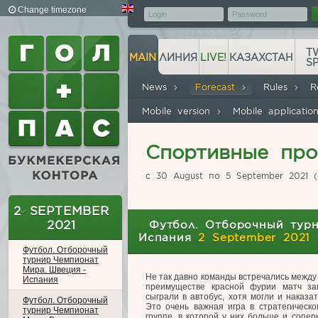
Change timezone
T
MAIN
ЛИНИЯ
LIVE!
КАЗАХСТАН
S
News
Forecast
Rules
R
Mobile version
Mobile applicati
Спортивные про
с 30 August по 5 September 2021 
2 SEPTEMBER
2021
Футбол. Отборочный тур
Испания
2 September 2021
Футбол. Отборочный
турнир Чемпионат
Мира. Швеция -
Не так давно команды встречались между
Испания
преимуществе красной фурии матч за
сыграли в автобус, хотя могли и наказа
Футбол. Отборочный
Это очень важная игра в стратегическ
турнир Чемпионат
группе, в которой у них больше и сопер