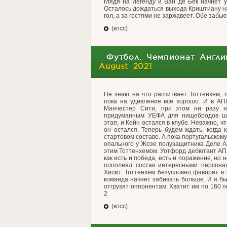
глядя на легенду и Ван де Бек начнет 
Осталось дождаться выхода Криштиану на
гол, а за гостями не заржавеет. Обе забью
(кпсс)
Футбол. Чемпионат Англи
August 2021
Не знаю на что расчитвает Тоттенхем, 
пока на удивление все хорошо. И в АПЛ
Манчестер Сити, при этом ни разу н
придуманным УЕФА для нищебродов шп
этап, и Кейн остался в клубе. Неважно, ч
он остался. Теперь будем ждать, когда
стартовом составе. А пока португальском
опального у Жозе полузащитника Деле А
этим Тоттенхемом. Уотфорд дебютант АПЛ 
как есть и победа, есть и поражение, но 
пополнял состав интересными персонал
Хиско. Тоттенхем безусловно фаворит в 
команда начнет забивать больше. И я бы
отгрузят оппонентам. Хватит им по 160 
2
(кпсс)