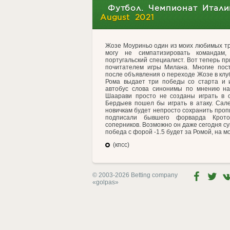
Футбол. Чемпионат Итали
August 2021
Жозе Моуриньо один из моих любимых тр
могу не симпатизировать командам
португальский специалист. Вот теперь пр
почитателем игры Милана. Многие пост
после объявления о переходе Жозе в клуб
Рома выдает три победы со старта и и
автобус слова синонимы по мнению на
Шаарави просто не созданы играть в 
Бердыев пошел бы играть в атаку. Сал
новичкам будет непросто сохранить пропис
подписали бывшего форварда Крото
соперников. Возможно он даже сегодня су
победа с форой -1.5 будет за Ромой, на мо
(кпсс)
© 2003-2026 Betting company
«golpas»