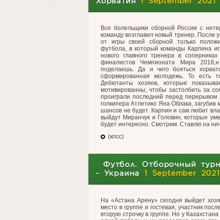
Хорватия
1 September 2021
Все болельщики сборной России с нете
команду возглавил новый тренер. После ус
от игры своей сборной только полож
футбола, в который команды Карпина иг
нового главного тренера в соперниках
финалистов Чемпионата Мира 2018,н
поделаешь. Да и чего бояться хорва
сформированная молодежь. То есть т
Дебютанты хозяев, которые показыва
мотивированны, чтобы застолбить за со
проиграли последний перед перерывом 
голкипера Атлетико Яна Облака, загубив 
шансов не будет. Карпин и сам любит вла
выйдут Миранчук и Головин, которые ум
будет интересно. Смотрим. Ставлю на ни
(кпсс)
Футбол. Отборочный турн
- Украина
1 September 2021
На «Астана Арену» сегодня выйдет хозя
место в группе и гостевая, участник пос
вторую строчку в группе. Но у Казахстана