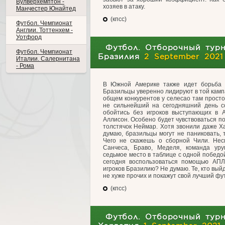
Вулверхемптон -
хозяев в атаку.
Манчестер Юнайтед
(кпсс)
Футбол. Чемпионат
Англии. Тоттенхем -
Уотфорд
Футбол. Отборочный турн
Футбол. Чемпионат
Бразилия
2 September 2021
Италии. Салернитана
- Рома
В Южной Америке также идет борьба 
Бразильцы уверенно лидируют в той камп
общем конкурентов у селесао там просто 
не сильнейший на сегодняшний день со
обойтись без игроков выступающих в 
Аллисон. Особено будет чувствоваться по
толстячок Неймар. Хотя звонили даже Ха
думаю, бразильцы могут не паниковать, т
Чего не скажешь о сборной Чили. Нес
Санчеса, Браво, Меделя, команда уру
седьмое место в таблице с одной победой
сегодня воспользоваться помощью АПЛ
игроков Бразилию? Не думаю. Те, кто выйд
не хуже прочих и покажут свой лучший ф
(кпсс)
Футбол. Отборочный турн