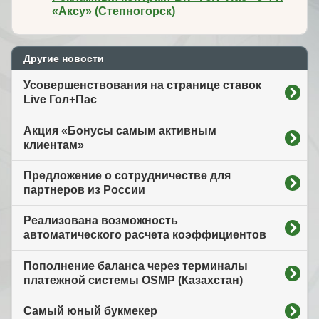
«Аксу» (Степногорск)
Другие новости
Усовершенствования на странице ставок
Live Гол+Пас
Акция «Бонусы самым активным
клиентам»
Предложение о сотрудничестве для
партнеров из России
Реализована возможность
автоматического расчета коэффициентов
Пополнение баланса через терминалы
платежной системы OSMP (Казахстан)
Самый юный букмекер