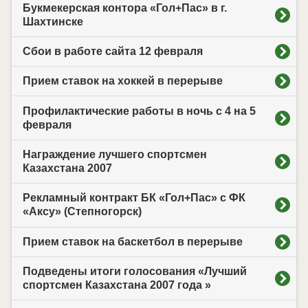
Букмекерская контора «Гол+Пас» в г.
Шахтинске
Cбои в работе сайта 12 февраля
Прием ставок на хоккей в перерыве
Профилактические работы в ночь с 4 на 5
февраля
Награждение лучшего спортсмен
Казахстана 2007
Рекламный контракт БК «Гол+Пас» с ФК
«Аксу» (Степногорск)
Прием ставок на баскетбол в перерыве
Подведены итоги голосования «Лучший
спортсмен Казахстана 2007 года »