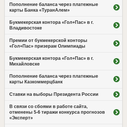
Пополнение баланса через платежные
карты Банка «ТуранАлем»
Букмекерская контора «Гол+Пас» в г.
Владивостоке
Премии от букмекерской конторы
«Гол+Пас» призерам Олимпиады
Букмекерская контора «Гол+Пас» в г.
Михайловске
Пополнение баланса через платежные
карты Казкоммерцбанк
Ставки на выборы Президента России
В связи со сбоями в работе сайта,
отменены 5-6 тиражи конкурса прогнозов
«Эксперт»