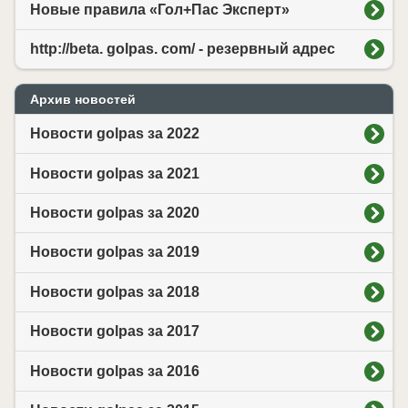
Новые правила «Гол+Пас Эксперт»
http://beta. golpas. com/ - резервный адрес
Архив новостей
Новости golpas за 2022
Новости golpas за 2021
Новости golpas за 2020
Новости golpas за 2019
Новости golpas за 2018
Новости golpas за 2017
Новости golpas за 2016