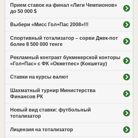
Прием ставок на финал «Лиги Чемпионов»
до 50 000 $
Выбери «Мисс Гол+Пас 2008»!!!
Спортивный тотализатор – сорви Джек-пот
более 8 500 000 тенге
Рекламный контракт букмекерской конторы
«Гол+Пас» с ФК «Окжетпес» (Кокшетау)
Ставки на курсы валют
Шахматный турнир Министерства
Финансов РК
Новый вид ставки: футбольный
тотализатор
Лицензия на тотализатор